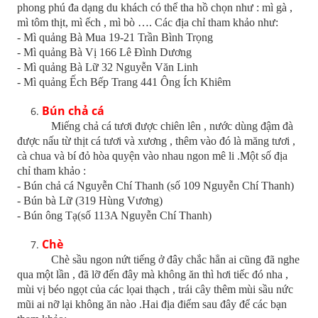
phong phú đa dạng du khách có thể tha hồ chọn như : mì gà ,
mì tôm thịt, mì ếch , mì bò …. Các địa chỉ tham khảo như:
- Mì quảng Bà Mua 19-21 Trần Bình Trọng
- Mì quảng Bà Vị 166 Lê Đình Dương
- Mì quảng Bà Lữ 32 Nguyễn Văn Linh
- Mì quảng Ếch Bếp Trang 441 Ông Ích Khiêm
Bún chả cá
Miếng chả cá tươi được chiên lên , nước dùng đậm đà
được nấu từ thịt cá tươi và xương , thêm vào đó là măng tươi ,
cà chua và bí đỏ hòa quyện vào nhau ngon mê li .Một số địa
chỉ tham khảo :
- Bún chả cá Nguyễn Chí Thanh (số 109 Nguyễn Chí Thanh)
- Bún bà Lữ (319 Hùng Vương)
- Bún ông Tạ(số 113A Nguyễn Chí Thanh)
Chè
Chè sầu ngon nứt tiếng ở đây chắc hẳn ai cũng đã nghe
qua một lần , đã lỡ đến đây mà không ăn thì hơi tiếc đó nha ,
mùi vị béo ngọt của các lọai thạch , trái cây thêm mùi sầu nức
mũi ai nỡ lại không ăn nào .Hai địa điểm sau đây để các bạn