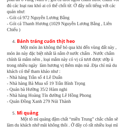
đủ các loại rau khó ai có thể chối từ. Ở đây nổi tiếng với các
quán như:
- Gỏi cá 972 Nguyễn Lương Bằng
- Gỏi cá Thanh Hương (1029 Nguyễn Lương Bằng , Liên
Chiểu )
Bánh tráng cuốn thịt heo
Một món ăn không thể bỏ qua khi đến vùng đất này ,
món ăn này đặc biệt nhất là nằm ở nước chấm . Nước chấm
chính là mắm nêm , loại mắm này có vị cá tươi được ướp ủ
trong nhiều ngày làm hương vị thêm mặn mà .Địa chỉ mà du
khách có thể tham khảo như :
- Nhà hàng Trần số 4 Lê Duẩn
- Nhà hàng Bà Mua số 19 Trần Bình Trọng
- Quán bà Hường 35/2 Hàm nghi
- Nhà hàng Hoàng Tín đường Lê Hồng Phong
- Quán Đồng Xanh 279 Núi Thành
Mì quảng
Một tô mì quảng đậm chất “miền Trung” chắc chắn sẽ
làm du khách nhớ mãi không thôi . Ở đây có rất nhiều loại mì