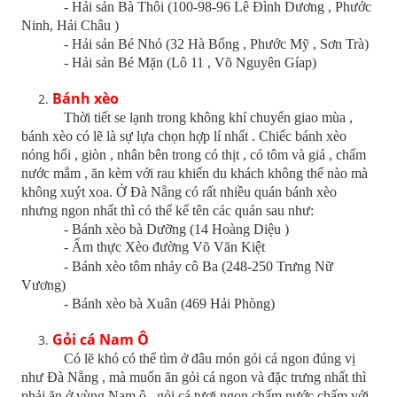
- Hải sản Bà Thôi (100-98-96 Lê Đình Dương , Phước
Ninh, Hải Châu )
- Hải sản Bé Nhỏ (32 Hà Bổng , Phước Mỹ , Sơn Trà)
- Hải sản Bé Mặn (Lô 11 , Võ Nguyên Gíap)
Bánh xèo
Thời tiết se lạnh trong không khí chuyển giao mùa ,
bánh xèo có lẽ là sự lựa chọn hợp lí nhất . Chiếc bánh xèo
nóng hổi , giòn , nhân bên trong có thịt , có tôm và giá , chấm
nước mắm , ăn kèm với rau khiến du khách không thể nào mà
không xuýt xoa. Ở Đà Nẵng có rất nhiều quán bánh xèo
nhưng ngon nhất thì có thể kể tên các quán sau như:
- Bánh xèo bà Dưỡng (14 Hoàng Diệu )
- Ẩm thực Xèo đường Võ Văn Kiệt
- Bánh xèo tôm nhảy cô Ba (248-250 Trưng Nữ
Vương)
- Bánh xèo bà Xuân (469 Hải Phòng)
Gỏi cá Nam Ô
Có lẽ khó có thể tìm ở đâu món gỏi cá ngon đúng vị
như Đà Nẵng , mà muốn ăn gỏi cá ngon và đặc trưng nhất thì
phải ăn ở vùng Nam ô , gỏi cá tươi ngon chấm nước chấm với