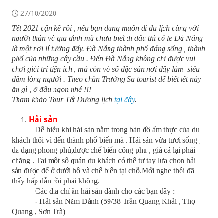
27/10/2020
Tết 2021 cận kề rồi , nếu bạn đang muốn đi du lịch cùng với
người thân và gia đình mà chưa biết đi đâu thì có lẽ Đà Nẵng
là một nơi lí tưởng đấy. Đà Nẵng thành phố đáng sống , thành
phố của những cây cầu . Đến Đà Nẵng không chỉ được vui
chơi giải trí tiện ích , mà còn vô số đặc sản nơi đây làm siêu
đắm lòng người . Theo chân Trường Sa tourist để biết tết này
ăn gì , ở đâu ngon nhé !!!
Tham khảo Tour Tết Dương lịch
tại đây
.
Hải sản
Dễ hiểu khi hải sản nằm trong bản đồ ẩm thực của du
khách thôi vì đến thành phố biển mà . Hải sản vừa tươi sống ,
đa dạng phong phú,được chế biến công phu , giá cả lại phải
chăng . Tại một số quán du khách có thể tự tay lựa chọn hải
sản được để ở dưới hồ và chế biến tại chỗ.Mới nghe thôi đã
thấy hấp dẫn rồi phải không.
Các địa chỉ ăn hải sản dành cho các bạn đây :
- Hải sản Năm Đảnh (59/38 Trần Quang Khải , Thọ
Quang , Sơn Trà)