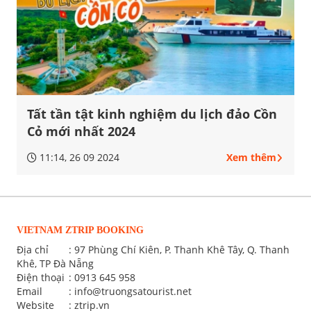
Tất tần tật kinh nghiệm du lịch đảo Cồn
Cỏ mới nhất 2024
11:14, 26 09 2024
Xem thêm
VIETNAM ZTRIP BOOKING
Địa chỉ
: 97 Phùng Chí Kiên, P. Thanh Khê Tây, Q. Thanh
Khê, TP Đà Nẵng
Điện thoại
:
0913 645 958
Email
:
info@truongsatourist.net
Website
: ztrip.vn