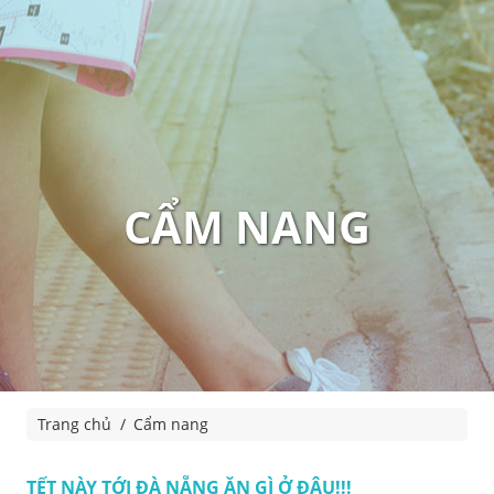
CẨM NANG
Trang chủ
Cẩm nang
TẾT NÀY TỚI ĐÀ NẴNG ĂN GÌ Ở ĐÂU!!!