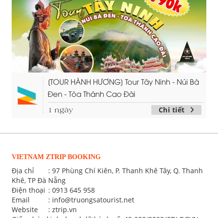
[TOUR HÀNH HƯƠNG] Tour Tây Ninh - Núi Bà
Đen - Tòa Thánh Cao Đài
Chi tiết
1 ngày
VIETNAM ZTRIP BOOKING
Địa chỉ
: 97 Phùng Chí Kiên, P. Thanh Khê Tây, Q. Thanh
Khê, TP Đà Nẵng
Điện thoại
:
0913 645 958
Email
:
info@truongsatourist.net
Website
: ztrip.vn