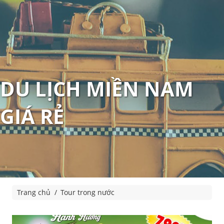
DU LỊCH MIỀN NAM
GIÁ RẺ
Trang chủ
Tour trong nước