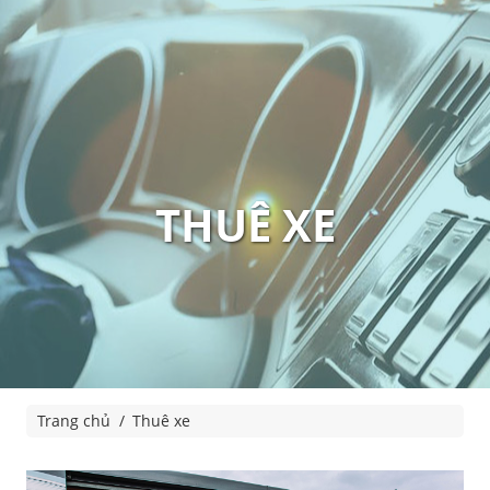
THUÊ XE
Trang chủ
Thuê xe