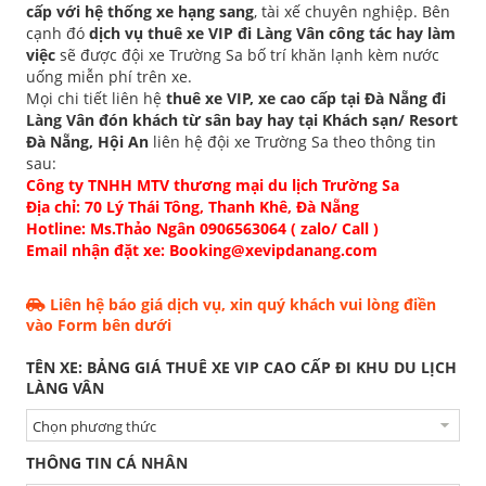
cấp với hệ thống xe hạng sang
, tài xế chuyên nghiệp. Bên
cạnh đó
dịch vụ thuê xe VIP đi Làng Vân công tác hay làm
việc
sẽ được đội xe Trường Sa bố trí khăn lạnh kèm nước
uống miễn phí trên xe.
Mọi chi tiết liên hệ
thuê xe VIP, xe cao cấp tại Đà Nẵng đi
Làng Vân đón khách từ sân bay hay tại Khách sạn/ Resort
Đà Nẵng, Hội An
liên hệ đội xe Trường Sa theo thông tin
sau:
Công ty TNHH MTV thương mại du lịch Trường Sa
Địa chỉ: 70 Lý Thái Tông, Thanh Khê, Đà Nẵng
Hotline: Ms.Thảo Ngân 0906563064 ( zalo/ Call )
Email nhận đặt xe:
Booking@xevipdanang.com
Liên hệ báo giá dịch vụ, xin quý khách vui lòng điền
vào Form bên dưới
TÊN XE: BẢNG GIÁ THUÊ XE VIP CAO CẤP ĐI KHU DU LỊCH
LÀNG VÂN
THÔNG TIN CÁ NHÂN