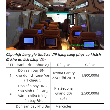
Cập nhật bảng giá thuê xe VIP hạng sang phục vụ khách
đi khu du lịch Làng Vân.
STT
Hành trình phục vụ
Dòng xe
Giá xe
Đón sân bay ĐN –
Toyota Camry
1
Khu du lịch Làng Vân
1.800.000đ
2.5Q đời 2019
( 1 chiều ).
Đón sân bay ĐN –
Kia Sedona
Khu sinh thái Làng
2
Grand đời
2.500.000đ
Vân – chiều trả lại
2019
sân bay ĐN.
Đón sân bay Phú Bài
Mercedes