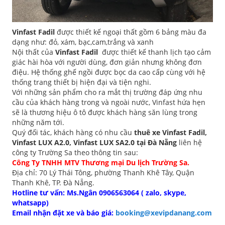
Vinfast Fadil
được thiết kế ngoại thất gồm 6 bảng màu đa
dạng như: đỏ, xám, bạc,cam,trắng và xanh
Nội thất của
Vinfast Fadil
được thiết kế thanh lịch tạo cảm
giác hài hòa với người dùng, đơn giản nhưng không đơn
điệu. Hệ thống ghế ngồi được bọc da cao cấp cùng với hệ
thống trang thiết bị hiện đại và tiện nghi.
Với những sản phẩm cho ra mắt thị trường đáp ứng nhu
cầu của khách hàng trong và ngoài nước, Vinfast hứa hẹn
sẽ là thương hiệu ô tô được khách hàng săn lùng trong
những năm tới.
Quý đối tác, khách hàng có nhu cầu
thuê xe Vinfast Fadil,
Vinfast LUX A2.0, Vinfast LUX SA2.0 tại Đà Nẵng
liên hệ
công ty Trường Sa theo thông tin sau:
Công Ty TNHH MTV Thương mại Du lịch Trường Sa.
Địa chỉ: 70 Lý Thái Tông, phường Thanh Khê Tây, Quận
Thanh Khê, TP. Đà Nẵng.
Hotline tư vấn: Ms.Ngân 0906563064 ( zalo, skype,
whatsapp)
Email nhận đặt xe và báo giá:
booking@xevipdanang.com