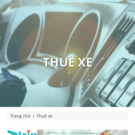
THUÊ XE
Trang chủ
Thuê xe