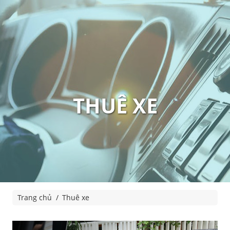
THUÊ XE
Trang chủ
Thuê xe