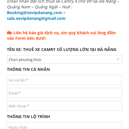
Email nhận đặt lịch thuê xe Camry 4 chỗ VIP tại Đà Nẵng –
Quảng Nam – Quảng Ngãi – Huế :
Booking@xevipdanang.com
–
sale.xevipdanang@gmail.com
Liên hệ báo giá dịch vụ, xin quý khách vui lòng điền
vào Form bên dưới
TÊN XE: THUÊ XE CAMRY SỐ LƯỢNG LỚN TẠI ĐÀ NẴNG
THÔNG TIN CÁ NHÂN
THÔNG TIN LỘ TRÌNH