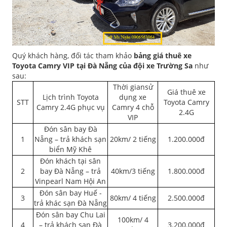
Quý khách hàng, đối tác tham khảo
bảng giá thuê xe
Toyota Camry VIP tại Đà Nẵng của đội xe Trường Sa
như
sau:
Thời giansử
Giá thuê xe
Lịch trình Toyota
dụng xe
STT
Toyota Camry
Camry 2.4G phục vụ
Camry 4 chỗ
2.4G
VIP
Đón sân bay Đà
1
Nẵng – trả khách sạn
20km/ 2 tiếng
1.200.000đ
biển Mỹ Khê
Đón khách tại sân
2
bay Đà Nẵng – trả
40km/3 tiếng
1.800.000đ
Vinpearl Nam Hội An
Đón sân bay Huế -
3
80km/ 4 tiếng
2.500.000đ
trả khác sạn Đà Nẵng
Đón sân bay Chu Lai
100km/ 4
4
– trả khách sạn Đà
3.200.000đ