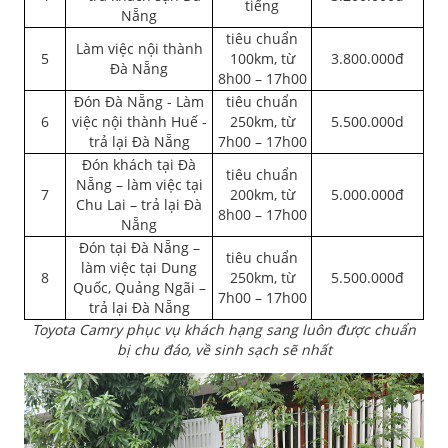
tiếng
Nẵng
tiêu chuẩn
Làm việc nội thành
5
100km, từ
3.800.000đ
Đà Nẵng
8h00 – 17h00
Đón Đà Nẵng - Làm
tiêu chuẩn
6
việc nội thành Huế -
250km, từ
5.500.000d
trả lại Đà Nẵng
7h00 – 17h00
Đón khách tại Đà
tiêu chuẩn
Nẵng – làm việc tại
7
200km, từ
5.000.000đ
Chu Lai – trả lại Đà
8h00 – 17h00
Nẵng
Đón tại Đà Nẵng –
tiêu chuẩn
làm việc tại Dung
8
250km, từ
5.500.000đ
Quốc, Quảng Ngãi –
7h00 – 17h00
trả lại Đà Nẵng
Toyota Camry phục vụ khách hạng sang luôn được chuẩn
bị chu đáo, về sinh sạch sẽ nhất