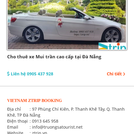
Cho thuê xe Mui trần cao cấp tại Đà Nẵng
Liên hệ 0905 437 928
Chi tiết
VIETNAM ZTRIP BOOKING
Địa chỉ
: 97 Phùng Chí Kiên, P. Thanh Khê Tây, Q. Thanh
Khê, TP Đà Nẵng
Điện thoại
:
0913 645 958
Email
:
info@truongsatourist.net
Website
: ztrip.vn