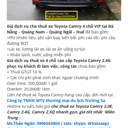
Giá dịch vụ cho thuê xe Toyota Camry 4 chỗ VIP tại Đà
Nẵng – Quảng Nam – Quảng Ngãi – Huế
đã bao gồm:
+Phí nhiên liệu, phí sân bay, bến bãi, phí cao tốc, phí cầu
đường BOT
+Lái xe, lương lái xe, lái xe ăn uống tự túc
+ Khăn lạnh, nước uống miễn phí
Giá dịch vụ thuê xe 4 chỗ cao cấp Toyota Camry 2.4G
phục vụ khách đi làm việc, công tác
chưa bao gồm;
+ Thuế GTGT 10 %
+ Các chi phí phát sinh khác ngoài chương trình
Over time: 200.000đ/ 1 giờ
Overkm: 20.000đ/ 1km
Liên hệ thuê xe Toyota Camry hạng cao cấp, đời mới tại :
Công ty TNHH MTV thương mại du lịch Trường Sa
Hotline tư vấn, báo giá
cho thuê xe Toyota Camry 2.0E,
Camry 2.4G, Camry 2.5Q nhanh gọn, giá tốt nhất
Miền
Trung :
Ms.Thảo Ngân: 0906563064 ( zalo, shype, Whatsaap)