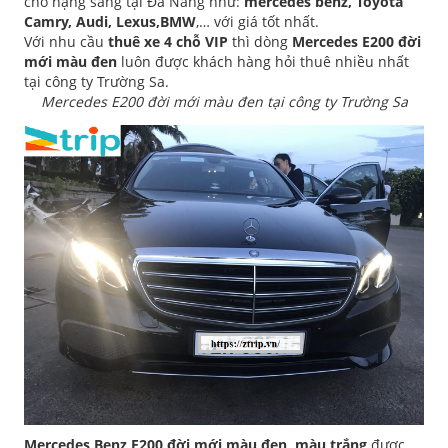
chỗ hạng sang tại Đà Nẵng như:
mercedes benz, Toyota
Camry, Audi, Lexus,BMW
,… với giá tốt nhất.
Với nhu cầu
thuê xe 4 chỗ VIP
thì dòng
Mercedes E200 đời
mới màu đen
luôn được khách hàng hỏi thuê nhiều nhất
tại công ty Trường Sa.
Mercedes E200 đời mới màu đen tại công ty Trường Sa
Mercedes Benz E200 đời mới màu đen, màu trắng
được