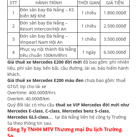
STT
HÀNH TRÌNH
THỜI GIAN
GIÁ TIỀN
Đón sân bay Đà Nẵng – KS
1
1 chiều
1.800.000đ
biển Mỹ Khê
Đón sân bay Đà Nẵng –
2
1 chiều
2.500.000đ
Resort Intercon/Hội An
Đón sân bay Đà Nẵng –
3
1 chiều
3.500.000đ
Vinpearl Nam Hội An
Phục vụ nội thành Đà Nẵng
4
1 ngày
6.500.000đ
tiêu chuẩn 100km/8hrs
Giá thuê xe Mercedes E200 đời mới
đã bao gồm: phí nhiên
liệu, phí sân bay, bến bãi, cầu đường, lái xe, bảo hiểm hành
khách.
Giá thuê xe Mercedes E200 màu đen
chưa bao gồm: thuế
GTGT, tip cho lái xe
Overtime: 400.000đ/hrs
Overkm: 40.000đ/km
Quý đối tác có nhu cầu
thuê xe VIP Mercedes đời mới như
Mercedes E-class, C-class, Mercedes benz S-class,
Mercedes GLS-class
,… tại Đà Nẵng liên hệ công ty Trường
Sa theo thông tin sau:
Công Ty TNHH MTV Thương mại Du lịch Trường
Sa.