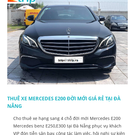
THUÊ XE MERCEDES E200 ĐỜI MỚI GIÁ RẺ TẠI ĐÀ
NẴNG
Cho thuê xe hạng sang 4 chỗ đời mới Mercedes E200
Mercedes benz E250,E300 tại Đà Nẵng phục vụ khách
VIP đón tiễn sân bay, công tác làm việc, hội nghị sự kiện