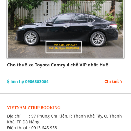
Cho thuê xe Toyota Camry 4 chỗ VIP nhất Huế
liên hệ 0906563064
Chi tiết
VIETNAM ZTRIP BOOKING
Địa chỉ
: 97 Phùng Chí Kiên, P. Thanh Khê Tây, Q. Thanh
Khê, TP Đà Nẵng
Điện thoại
:
0913 645 958