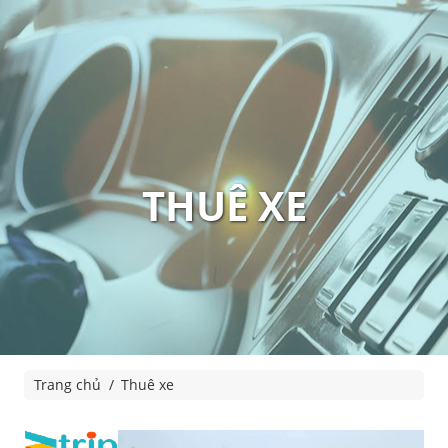
THUÊ XE
Trang chủ
Thuê xe