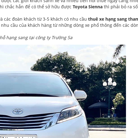
được các giới khách sành xe và nhiều tiền hỏi thuê ngày càng nhi
thì chắc hẵn để có thể sở hữu được
Toyota Sienna
thì phải bỏ ra số
và các đoàn khách từ 3-5 khách có nhu cầu
thuê xe hạng sang tha
 nhu cầu của khách hàng từ những dòng xe phổ thông đến các dò
chỗ hạng sang tại công ty Trường Sa