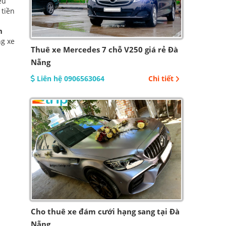
ều
 tiền
m
ng xe
Thuê xe Mercedes 7 chỗ V250 giá rẻ Đà
Nẵng
Liên hệ 0906563064
Chi tiết
Cho thuê xe đám cưới hạng sang tại Đà
Nẵng