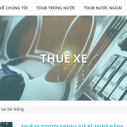
VỀ CHÚNG TÔI
TOUR TRONG NƯỚC
TOUR NƯỚC NGOÀI
THUÊ XE
 tại Đà Nẵng.
THUÊ XE TOYOTA SIENNA GIÁ RẺ TẠI ĐÀ NẴNG.