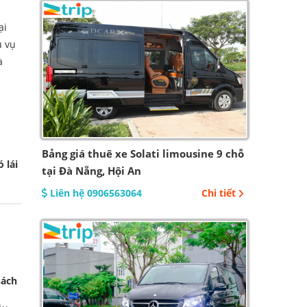
ại
ụ vụ
à
Bảng giá thuê xe Solati limousine 9 chỗ
 lái
tại Đà Nẵng, Hội An
Liên hệ 0906563064
Chi tiết
hách