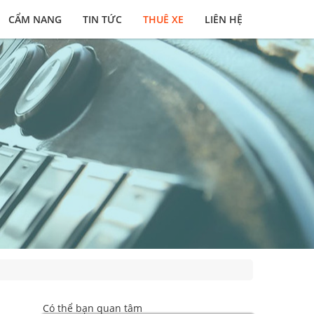
CẨM NANG
TIN TỨC
THUÊ XE
LIÊN HỆ
Có thể bạn quan tâm