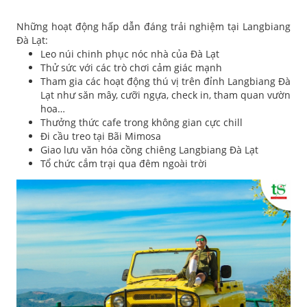
Những hoạt động hấp dẫn đáng trải nghiệm tại Langbiang
Đà Lạt:
Leo núi chinh phục nóc nhà của Đà Lạt
Thử sức với các trò chơi cảm giác mạnh
Tham gia các hoạt động thú vị trên đỉnh Langbiang Đà
Lạt như săn mây, cưỡi ngựa, check in, tham quan vườn
hoa…
Thưởng thức cafe trong không gian cực chill
Đi cầu treo tại Bãi Mimosa
Giao lưu văn hóa cồng chiêng Langbiang Đà Lạt
Tổ chức cắm trại qua đêm ngoài trời