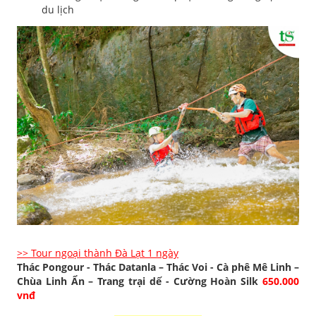
du lịch
>> Tour ngoại thành Đà Lạt 1 ngày
Thác Pongour - Thác Datanla – Thác Voi - Cà phê Mê Linh –
Chùa Linh Ẩn – Trang trại dế - Cường Hoàn Silk
650.000
vnđ