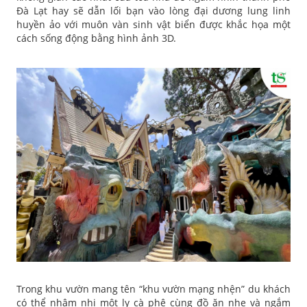
Đà Lạt hay sẽ dẫn lối bạn vào lòng đại dương lung linh
huyền ảo với muôn vàn sinh vật biển được khắc họa một
cách sống động bằng hình ảnh 3D.
Trong khu vườn mang tên “khu vườn mạng nhện” du khách
có thể nhâm nhi một ly cà phê cùng đồ ăn nhẹ và ngắm