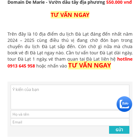
Domain De Marie - Vườn dâu tây địa phương
550.000 vnđ
TƯ VẤN NGAY
Trên đây là 10 địa điểm du lịch Đà Lạt đáng đến nhất năm
2024 – 2025 cùng điều thú vị đang chờ đón bạn trong
chuyến du lịch Đà Lạt sắp đến. Còn chờ gì nữa mà chưa
book vé đi Đà Lạt ngay nào. Cần tư vấn tour Đà Lạt dài ngày,
tour Đà Lạt 1 ngày, vé tham quan tại Đà Lạt liên hệ
hotline
TƯ VẤN NGAY
0913 645 958
hoặc nhấn vào