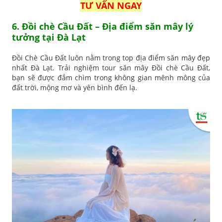
TƯ VẤN NGAY
6. Đồi chè Cầu Đất – Địa điểm săn mây lý
tưởng tại Đà Lạt
Đồi Chè Cầu Đất luôn nằm trong top địa điểm săn mây đẹp
nhất Đà Lạt. Trải nghiệm tour săn mây Đồi chè Cầu Đất,
bạn sẽ được đắm chìm trong không gian mênh mông của
đất trời, mộng mơ và yên bình đến lạ.