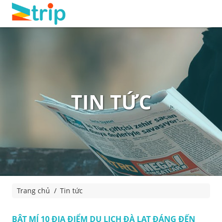
TIN TỨC
Trang chủ
Tin tức
BẬT MÍ 10 ĐỊA ĐIỂM DU LỊCH ĐÀ LẠT ĐÁNG ĐẾN