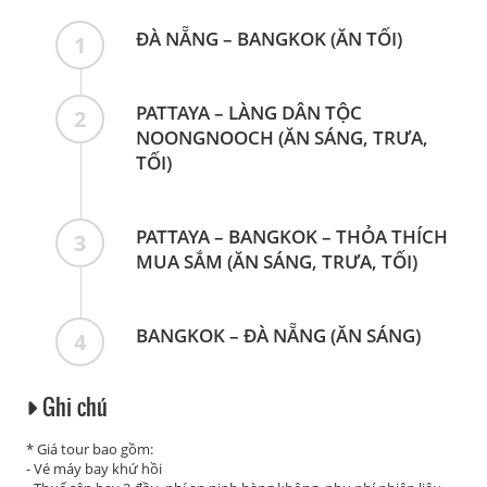
ĐÀ NẴNG – BANGKOK (ĂN TỐI)
1
PATTAYA – LÀNG DÂN TỘC
2
NOONGNOOCH (ĂN SÁNG, TRƯA,
TỐI)
PATTAYA – BANGKOK – THỎA THÍCH
3
MUA SẮM (ĂN SÁNG, TRƯA, TỐI)
BANGKOK – ĐÀ NẴNG (ĂN SÁNG)
4
Ghi chú
* Giá tour bao gồm:
- Vé máy bay khứ hồi