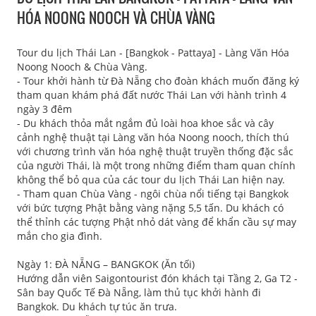
HÓA NOONG NOOCH VÀ CHÙA VÀNG
Tour du lịch Thái Lan - [Bangkok - Pattaya] - Làng Văn Hóa
Noong Nooch & Chùa Vàng.
- Tour khởi hành từ Đà Nẵng cho đoàn khách muốn đăng ký
tham quan khám phá đất nước Thái Lan với hành trình 4
ngày 3 đêm
- Du khách thỏa mắt ngắm đủ loài hoa khoe sắc và cây
cảnh nghệ thuật tại Làng văn hóa Noong nooch, thích thú
với chương trình văn hóa nghệ thuật truyền thống đặc sắc
của người Thái, là một trong những điểm tham quan chính
không thể bỏ qua của các tour du lịch Thái Lan hiện nay.
- Tham quan Chùa Vàng - ngôi chùa nổi tiếng tại Bangkok
với bức tượng Phật bằng vàng nặng 5,5 tấn. Du khách có
thể thỉnh các tượng Phật nhỏ dát vàng để khẩn cầu sự may
mắn cho gia đình.
Ngày 1: ĐÀ NẴNG – BANGKOK (Ăn tối)
Hướng dẫn viên Saigontourist đón khách tại Tầng 2, Ga T2 -
Sân bay Quốc Tế Đà Nẵng, làm thủ tục khởi hành đi
Bangkok. Du khách tự túc ăn trưa.