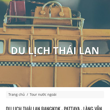
DU LỊCH THÁI LAN
Trang chủ
Tour nước ngoài
DU LỊCH THÁI LAN BANGKOK - PATTAYA - LÀNG VĂN