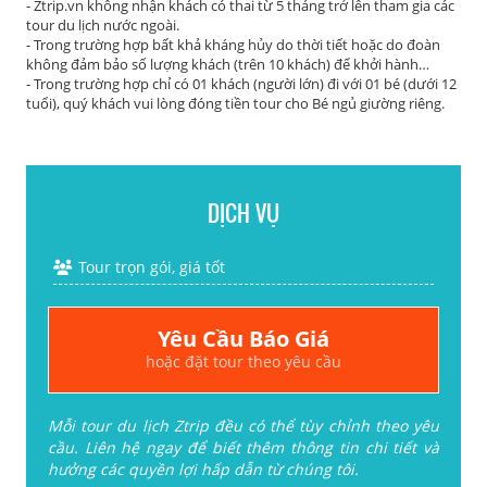
- Ztrip.vn không nhận khách có thai từ 5 tháng trở lên tham gia các
tour du lịch nước ngoài.
- Trong trường hợp bất khả kháng hủy do thời tiết hoặc do đoàn
không đảm bảo số lượng khách (trên 10 khách) để khởi hành…
- Trong trường hợp chỉ có 01 khách (người lớn) đi với 01 bé (dưới 12
tuổi), quý khách vui lòng đóng tiền tour cho Bé ngủ giường riêng.
DỊCH VỤ
Tour trọn gói, giá tốt
Yêu Cầu Báo Giá
hoặc đặt tour theo yêu cầu
Mỗi tour du lịch Ztrip đều có thể tùy chỉnh theo yêu
cầu. Liên hệ ngay để biết thêm thông tin chi tiết và
hưởng các quyền lợi hấp dẫn từ chúng tôi.