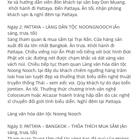
Xe và hướng dẫn viên đón khách tại sân bay Don Muang.
Khởi hành đi Pattaya. Đến Pattaya, Ăn tối, nhận phòng
khách sạn & nghỉ đêm tại Pattaya.
Ngày 2: PATTAYA – LÀNG DÂN TỘC NOONGNOOCH (Ăn
sáng, trưa, tối)
Sáng tham quan & mua sắm tại Trại Rắn, Cửa hàng sản
xuất đồ da lớn nhất Bangkok. Ăn trưa. Khởi hành đi
Pattaya. Chiều viếng núi Ấn Phật nổi tiếng với bức hình Đức
Phật với các đường nét được chạm khắc và dát vàng vào
vách núi. Chiều tiếp tục tham quan Làng văn hóa dân tộc
Noong Nooch, tại đây du khách chiêm ngưỡng hàng trăm
loài hoa lan tuyệt đẹp và thưởng thức biểu diễn nghệ thuật
truyền thống Thái – xem xiếc voi. Qúy khách tự do dạo biển
Jomtien. Ăn tối. Thưởng thức chương trình văn nghệ
Colosseum hoặc Alcazar hoành tráng hấp dẫn do các nghệ
sĩ chuyển đổi giới tính biểu diễn. Nghỉ đêm tại Pattaya.
Làng văn hóa dân tộc Noong Nooch
Ngày 3: PATTAYA – BANGKOK – THỎA THÍCH MUA SẮM (Ăn
sáng, trưa, tối)
Tham quan Trung tâm chế tác vàng bạc đá quý của Hoàng