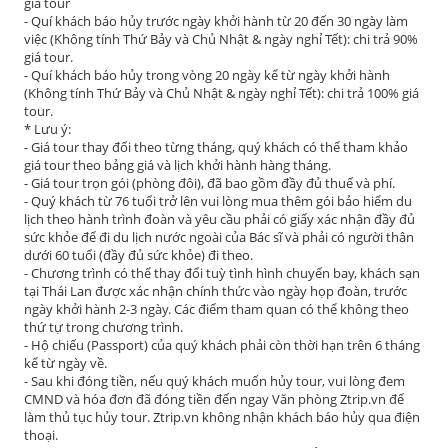
giá tour
- Quí khách báo hủy trước ngày khởi hành từ 20 đến 30 ngày làm
việc (Không tính Thứ Bảy và Chủ Nhật & ngày nghỉ Tết): chi trả 90%
giá tour.
- Quí khách báo hủy trong vòng 20 ngày kể từ ngày khởi hành
(Không tính Thứ Bảy và Chủ Nhật & ngày nghỉ Tết): chi trả 100% giá
tour.
* Lưu ý:
- Giá tour thay đổi theo từng tháng, quý khách có thể tham khảo
giá tour theo bảng giá và lịch khởi hành hàng tháng.
- Giá tour trọn gói (phòng đôi), đã bao gồm đầy đủ thuế và phí.
- Quý khách từ 76 tuổi trở lên vui lòng mua thêm gói bảo hiểm du
lịch theo hành trình đoàn và yêu cầu phải có giấy xác nhận đầy đủ
sức khỏe để đi du lịch nước ngoài của Bác sĩ và phải có người thân
dưới 60 tuổi (đầy đủ sức khỏe) đi theo.
- Chương trình có thể thay đổi tuỳ tình hình chuyến bay, khách sạn
tại Thái Lan được xác nhận chính thức vào ngày họp đoàn, trước
ngày khởi hành 2-3 ngày. Các điểm tham quan có thể không theo
thứ tự trong chương trình.
- Hộ chiếu (Passport) của quý khách phải còn thời hạn trên 6 tháng
kể từ ngày về.
- Sau khi đóng tiền, nếu quý khách muốn hủy tour, vui lòng đem
CMND và hóa đơn đã đóng tiền đến ngay Văn phòng Ztrip.vn để
làm thủ tục hủy tour. Ztrip.vn không nhận khách báo hủy qua điện
thoại.