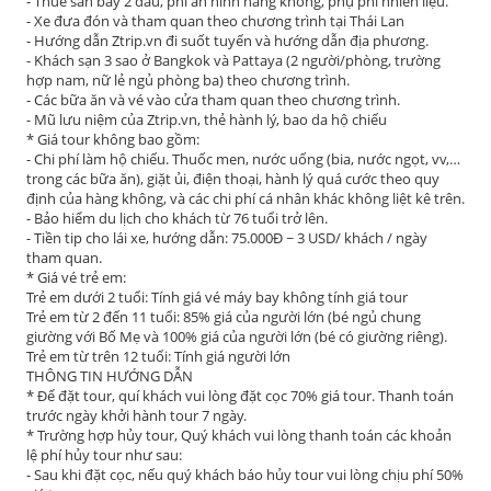
- Thuế sân bay 2 đầu, phí an ninh hàng không, phụ phí nhiên liệu.
- Xe đưa đón và tham quan theo chương trình tại Thái Lan
- Hướng dẫn Ztrip.vn đi suốt tuyến và hướng dẫn địa phương.
- Khách sạn 3 sao ở Bangkok và Pattaya (2 người/phòng, trường
hợp nam, nữ lẻ ngủ phòng ba) theo chương trình.
- Các bữa ăn và vé vào cửa tham quan theo chương trình.
- Mũ lưu niệm của Ztrip.vn, thẻ hành lý, bao da hộ chiếu
* Giá tour không bao gồm:
- Chi phí làm hộ chiếu. Thuốc men, nước uống (bia, nước ngọt, vv,…
trong các bữa ăn), giặt ủi, điện thoại, hành lý quá cước theo quy
định của hàng không, và các chi phí cá nhân khác không liệt kê trên.
- Bảo hiểm du lịch cho khách từ 76 tuổi trở lên.
- Tiền tip cho lái xe, hướng dẫn: 75.000Đ ~ 3 USD/ khách / ngày
tham quan.
* Giá vé trẻ em:
Trẻ em dưới 2 tuổi: Tính giá vé máy bay không tính giá tour
Trẻ em từ 2 đến 11 tuổi: 85% giá của người lớn (bé ngủ chung
giường với Bố Mẹ và 100% giá của người lớn (bé có giường riêng).
Trẻ em từ trên 12 tuổi: Tính giá người lớn
THÔNG TIN HƯỚNG DẪN
* Để đặt tour, quí khách vui lòng đặt cọc 70% giá tour. Thanh toán
trước ngày khởi hành tour 7 ngày.
* Trường hợp hủy tour, Quý khách vui lòng thanh toán các khoản
lệ phí hủy tour như sau:
- Sau khi đặt cọc, nếu quý khách báo hủy tour vui lòng chịu phí 50%