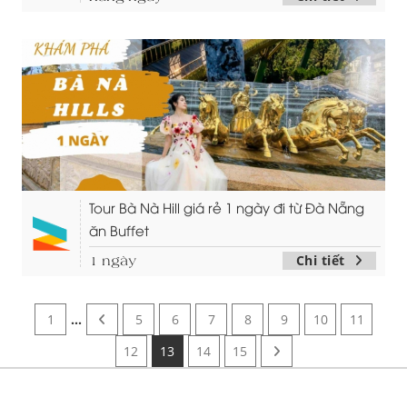
Tour Bà Nà Hill giá rẻ 1 ngày đi từ Đà Nẵng
ăn Buffet
Chi tiết
1 ngày
1
...
5
6
7
8
9
10
11
12
13
14
15