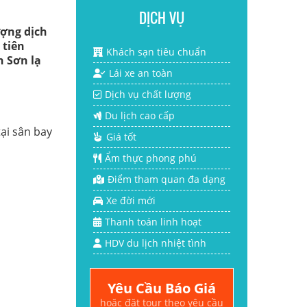
DỊCH VỤ
ượng dịch
 tiên
Khách sạn tiêu chuẩn
h Sơn lạ
Lái xe an toàn
Dịch vụ chất lượng
Du lịch cao cấp
ại sân bay
Giá tốt
Ẩm thực phong phú
Điểm tham quan đa dạng
Xe đời mới
Thanh toán linh hoạt
HDV du lịch nhiệt tình
Yêu Cầu Báo Giá
hoặc đặt tour theo yêu cầu