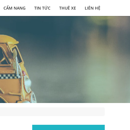
CẨM NANG
TIN TỨC
THUÊ XE
LIÊN HỆ