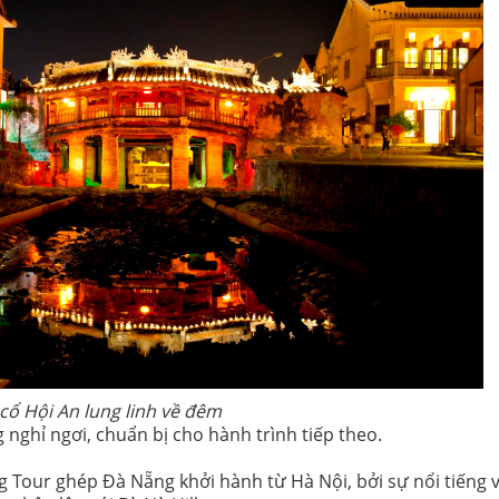
cổ Hội An lung linh về đêm
nghỉ ngơi, chuẩn bị cho hành trình tiếp theo.
 Tour ghép Đà Nẵng khởi hành từ Hà Nội, bởi sự nổi tiếng 