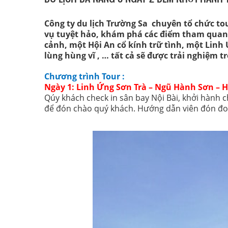
Công ty du lịch Trường Sa chuyên tổ chức to
vụ tuyệt hảo, khám phá các điểm tham quan 
cảnh, một Hội An cổ kính trữ tình, một Linh
lùng hùng vĩ , … tất cả sẽ được trải nghiệm 
Chương trình Tour :
Ngày 1: Linh Ứng Sơn Trà – Ngũ Hành Sơn – H
Qúy khách check in sân bay Nội Bài, khởi hành 
để đón chào quý khách. Hướng dẫn viên đón đoà