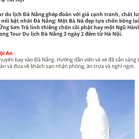
ur du lịch Đà Nẵng ghép đoàn với giá cạnh tranh, chất l
nổi bật nhất Đà Nẵng: Một Bà Nà đẹp tựa chốn bồng lai
 Ứng Sơn Trà linh thiêng chốn cõi phật hay một Ngũ Hàn
trong Tour Du lịch Đà Nẵng 3 ngày 2 đêm từ Hà Nội.
ội An
chuyến bay vào Đà Nẵng. Hướng dẫn viên và xe đã sẵn sàng t
n và đưa về khách sạn nhận phòng, ăn trưa và nghỉ ngơi.