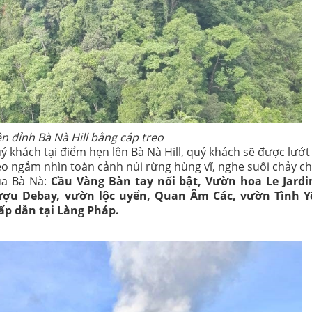
n đỉnh Bà Nà Hill bằng cáp treo
 khách tại điểm hẹn lên Bà Nà Hill, quý khách sẽ được lướt
eo ngắm nhìn toàn cảnh núi rừng hùng vĩ, nghe suối chảy ch
ủa Bà Nà:
Cầu Vàng Bàn tay nổi bật, Vườn hoa Le Jard
ượu Debay, vườn lộc uyển, Quan Âm Các, vườn Tình Y
ấp dẫn tại Làng Pháp.