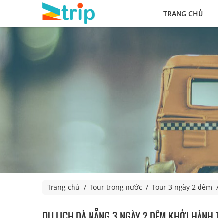
TRANG CHỦ
Trang chủ
Tour trong nước
Tour 3 ngày 2 đêm
DU LỊCH ĐÀ NẴNG 3 NGÀY 2 ĐÊM KHỞI HÀNH 