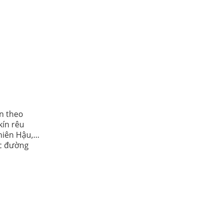
ân theo
kín rêu
hiên Hậu,…
ực đường