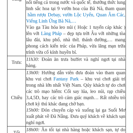
nổi tiếng cả trong nước và quốc tế, thưởng thức lung
linh sắc hoa tại 9 vườn hoa của Bà Nà, tham quan
hầm rượu Debay, vườn Lộc Uyển, Quan Âm Các,
Viếng Linh Ứng Bà Nà,…
Vào ga Tàu hỏa leo núi ( Hoặc 1 tuyến cáp khác )
lên với
Làng Pháp
– đẹp tựa trời Âu với những tòa
lâu đài, khu phố, nhà thờ, thánh đường,… mang
phong cách kiến trúc của Pháp, vừa lãng mạn trữa
trình vừa cổ kính huyền bí.
11h30:
Đoàn ăn trưa buffet và nghỉ ngơi tại nhà
Trưa:
hàng.
13h00:
Hướng dẫn viên đưa đoàn vào tham quan
khu vui chơi
Fantasy Park
– khu vui chơi giải trí
trong nhà lớn nhất Việt Nam. Qúy khách tự do chơi
các trò mạo hiểm: Cối say lúa, leo núi, rạp chiều
Chiều
3,4,5D, hay các trò cảm giác mạnh… Rất nhiều trò
chơi kỳ thú khác đang chờ bạn.
15h00:
Đón chuyến cáp và xuống lại ga Suối Mơ
xuất phát về Đà Nẵng. Đưa quý khách về khách sạn
nghỉ ngơi.
18h00:
Ăn tối tại nhà hàng hoặc khách sạn, tự do
Tối