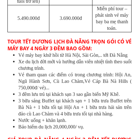
tuổi trở lên)
Miễn phí tour –
phát sinh vé máy
5.490.000đ
3.690.000đ
bay ba mẹ thanh
toán.
TOUR TẾT DƯƠNG LỊCH ĐÀ NẴNG TRỌN GÓI CÓ VÉ
MÁY BAY 4 NGÀY 3 ĐÊM BAO GỒM:
Vé máy bay khứ hồi từ Hà Nội, Sài Gòn,.. tới Đà Nẵng
Xe du lịch đời mới và hướng dẫn viên nhiệt tình theo suốt
chương trình.
Vé tham quan các điểm có trong chương trình: Hội An,
Ngũ Hành Sơn, Cù Lao Chàm,Vé Cáp Bà Nà Hills (
750,000đ/ vé)...
3 đêm lưu trú tại khách sạn 3 sao gần biển Mỹ Khê.
3 bữa sáng Buffet tại khách sạn + 1 bữa trưa Buffet trên
Bà Nà + 1 bữa tối tại Hội An + 1 bữa trưa hải sản trên
đảo cù Lao Chàm và 4 bữa trưa tối tại nhà hàng.
Nước uống + khăn lạnh.
Bảo hiểm du lịch 20,000,000/ vụ.