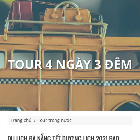
TOUR 4 NGÀY 3 ĐÊM
Trang chủ
Tour trong nước
DU LỊCH ĐÀ NẴNG TẾT DƯƠNG LỊCH 2021 BAO