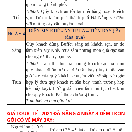
quan trong thành phố.
18h00:
Qúy khách ăn tối tại nhà hàng hoặc khách
Tối
sạn. Tự do khám phá thành phố Đà Nẵng về đêm
với những cây cầu huyền thoại.
BIỂN MỸ KHÊ - ĂN TRƯA – TIỄN BAY ( Ăn
NGÀY 4
sáng, trưa).
Qúy khách dùng Buffet sáng tại khách sạn, tự do
Sáng
tắm biển Mỹ Khê, mua sắm những món quà đặc sản
cho người thân , bạn bè.
12h00:
Làm thủ tục trả phòng khách sạn, xe đón
quý khách đi ăn trưa và đưa sân bay ( tùy thuộc vào
giờ bay của quý khách, chuyên viên sẽ sắp xếp giờ
Trưa
hợp lý đưa quý khách ra sân bay, tránh trường hợp
trễ máy bay), hướng dẫn viên làm thủ tục check in
cho quý khách. Kết thúc chương trình.
Tạm biệt và hẹn gặp lại!
GIÁ TOUR TẾT 2021 ĐÀ NẴNG 4 NGÀY 3 ĐÊM TRỌN
GÓI CÓ VÉ MÁY BAY:
Người lớn ( từ 9
Trẻ em từ 5 – 9 tuổi
Trẻ em dưới 5 tuổi