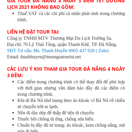
GIÁ TOUR ĐÀ NẴNG 4 NGÀY 3 ĐÊM TẾT DƯƠNG
LỊCH 2021 KHÔNG BAO GỒM:
Thuế VAT và các chi phí cá nhân phát sinh trong chương
trình.
LIÊN HỆ ĐẶT TOUR TẠI:
Công ty TNHH MTV Thương Mại Du Lịch Trường Sa.
Địa chỉ: 70 Lý Thái Tông, quận Thanh Khê, TP. Đà Nẵng.
SĐT Tư vấn: Ms. Thanh Huyền 0905 437 928 ( Zalo)
Email: thanhhuyen@truongsatourist.net
CÁC LƯU Ý KHI THAM GIA TOUR ĐÀ NẴNG 4 NGÀY
3 ĐÊM:
Các điểm trong chương trình có thể thay đổi để phù hợp
với thời gian nhưng vẫn đảm bảo đầy đủ các điểm có
trong chương trình.
Khi đi Bà Nà nhớ mang theo áo khoác vì Bà Nà về chiều
sẽ chuyển trời se lạnh.
Nên đi dày dép đế thấp để tiện di chuyển.
Thuốc bôi chống dị ứng, chống sứa biển.
Chuẩn bị đầy đủ tư trang: áo khoác, kem chống nắng, mũ
nón đi biển.