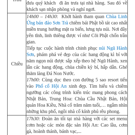
đưa quý khách đi ăn trưa tại nhà hàng. Sau đó về
khách sạn nhận phòng và nghỉ ngơi.
14h00 – 14h30
: Khởi hành tham quan
Chùa Linh
Ứng bán đảo Sơn Trà
chiêm bái Phật bồ tát cao nhất
miền trung hướng mặt ra biển, lưng tựa núi. Nơi đây
yên tĩnh, linh thiêng được ví như Cõi Phật chốn trần
gian.
Tiếp tục cuộc hành trình chinh phục
núi Ngũ Hành
Sơn
, phám phá vẻ đẹp của các hang động kì bí với
năm ngọn núi được sắp xếp theo hệ Ngũ Hành, xen
Chiều
lẫn các hang động, chùa chiền kỳ bí, hấp dẫn. Ghé
thăm làng Đá Non Nước.
17h00:
Cùng dọc theo con đường 5 sao resort tiến
vào
Phố cổ Hội An
xinh đẹp. Tìm hiểu và chiêm
ngưỡng các công trình kiến trúc mang phong cách
Nhật Bản, Trung Hoa: Chùa Cầu Nhật Bản, Hội
quán Hoa Kiều, Nhà cổ trăm năm tuổi,… ngắm nhìn
những khu phố, ngôi nhà cổ kính phủ rêu phong.
17h30:
Đoàn ăn tối tại nhà hàng với các set menu
cơm hoặc các món đặc sản Hội An: Cao lầu, cơm
gà, hoành thánh, bánh vạc,...