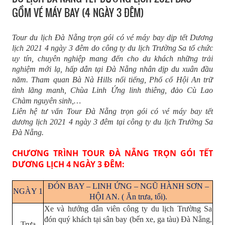
GỒM VÉ MÁY BAY (4 NGÀY 3 ĐÊM)
Tour du lịch Đà Nẵng trọn gói có vé máy bay dịp tết Dương
lịch 2021 4 ngày 3 đêm do công ty du lịch Trường Sa tổ chức
uy tín, chuyên nghiệp mang đến cho du khách những trải
nghiệm mới lạ, hấp dẫn tại Đà Nẵng nhân dịp du xuân đầu
năm. Tham quan Bà Nà Hills nổi tiếng, Phố cổ Hội An trữ
tình lãng manh, Chùa Linh Ứng linh thiêng, đảo Cù Lao
Chàm nguyên sinh,…
Liên hệ tư vấn Tour Đà Nẵng trọn gói có vé máy bay tết
dương lịch 2021 4 ngày 3 đêm tại công ty du lịch Trường Sa
Đà Nẵng.
CHƯƠNG TRÌNH TOUR ĐÀ NẴNG TRỌN GÓI TẾT
DƯƠNG LỊCH 4 NGÀY 3 ĐÊM:
ĐÓN BAY – LINH ỨNG – NGŨ HÀNH SƠN –
NGÀY 1
HỘI AN. ( Ăn trưa, tối).
Xe và hướng dẫn viên công ty du lịch Trường Sa
đón quý khách tại sân bay (bến xe, ga tàu) Đà Nẵng,
Trưa