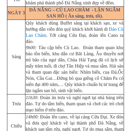
khám phá thành phố Đà Nẵng xinh đẹp về đêm.
ĐÀ NẴNG – CÙ LAO CHÀM - LẶN NGẮM
NGÀY 3
SAN HÔ ( Ăn sáng, trưa, tối).
Qúy khách dùng Buffet sáng tại khách sạn, xe và
hướng dẫn viên đón quý khách khởi hành đi
Đảo Cù
Lao Chàm
. Tới cảng Cửa Đại, đoàn lên Cano ra
đảo.
9h00:
Tàu cập bến Cù Lao. Đoàn tham quan khu
bảo tồn biển, khu dân cư Bãi Làng, Âu thuyền nơi
Sáng
trú bão của ngư dân, Chùa Hải Tạng đã có lịch sử
mấy trăm tuổi, đi chợ Tân Hiệp và mua sắm. Hải sản
và tham quan đặc sản biển: Nhím biển, cua Đá,Ốc
Nón, Cầu Gai…Đừng bỏ qua giếng cổ Chăm Pa có
niên đại 400 năm,… Qúy khách chuẩn bị tư trang để
lặn ngắm san hô, sinh vật biển.
11h30:
Đoàn ăn trưa và nghỉ ngơi tại nhà hàng trên
Trưa
đảo. Tự do tắm biển, tham quan và chơi các trò chơi
mạo hiểm ở trên đảo.
14h00:
Đoàn lên cano, về lại cảng Cửa Đại. Xe đón
và đưa quý khách về lại thành phố Đà Nẵng, về
Chiều
khách sạn tắm rửa, nghỉ ngơi. Tự do mua sắm, tham