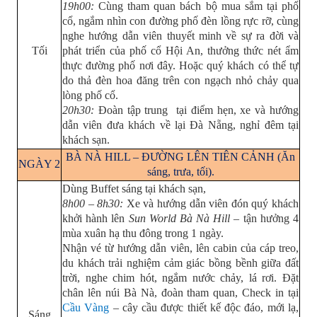
19h00:
Cùng tham quan bách bộ mua sắm tại phố
cổ, ngắm nhìn con đường phố đèn lồng rực rỡ, cùng
nghe hướng dẫn viên thuyết minh về sự ra đời và
Tối
phát triển của phố cổ Hội An, thưởng thức nét ẩm
thực đường phố nơi đây. Hoặc quý khách có thể tự
do thả đèn hoa đăng trên con ngạch nhỏ chảy qua
lòng phố cổ.
20h30:
Đoàn tập trung tại điểm hẹn, xe và hướng
dẫn viên đưa khách về lại Đà Nẵng, nghỉ đêm tại
khách sạn.
BÀ NÀ HILL – ĐƯỜNG LÊN TIÊN CẢNH (Ăn
NGÀY 2
sáng, trưa, tối).
Dùng Buffet sáng tại khách sạn,
8h00 – 8h30:
Xe và hướng dẫn viên đón quý khách
khởi hành lên
Sun World Bà Nà Hill
– tận hưởng 4
mùa xuân hạ thu đông trong 1 ngày.
Nhận vé từ hướng dẫn viên, lên cabin của cáp treo,
du khách trải nghiệm cảm giác bồng bềnh giữa đất
trời, nghe chim hót, ngắm nước chảy, lá rơi. Đặt
chân lên núi Bà Nà, đoàn tham quan, Check in tại
Cầu Vàng
– cây cầu được thiết kế độc đáo, mới lạ,
Sáng