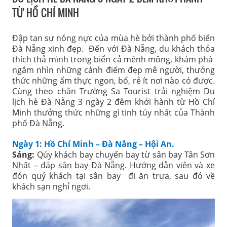
TỪ HỒ CHÍ MINH
Đập tan sự nóng nực của mùa hè bởi thành phố biển
Đà Nẵng xinh đẹp. Đến với Đà Nẵng, du khách thỏa
thích thả mình trong biển cả mênh mông, khám phá
ngắm nhìn những cảnh điểm đẹp mê người, thưởng
thức những ẩm thực ngon, bổ, rẻ ít nơi nào có được.
Cùng theo chân Trường Sa Tourist trải nghiệm Du
lịch hè Đà Nẵng 3 ngày 2 đêm khởi hành từ Hồ Chí
Minh thưởng thức những gì tinh túy nhất của Thành
phố Đà Nẵng.
Ngày 1: Hồ Chí Minh – Đà Nẵng – Hội An.
Sáng:
Qúy khách bay chuyến bay từ sân bay Tân Sơn
Nhất – đáp sân bay Đà Nẵng. Hướng dẫn viên và xe
đón quý khách tại sân bay đi ăn trưa, sau đó về
khách sạn nghỉ ngơi.