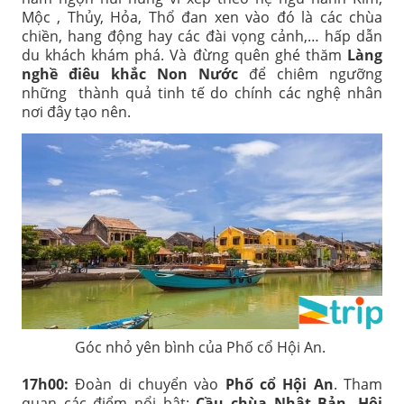
Mộc , Thủy, Hỏa, Thổ đan xen vào đó là các chùa
chiền, hang động hay các đài vọng cảnh,… hấp dẫn
du khách khám phá. Và đừng quên ghé thăm
Làng
nghề điêu khắc Non Nước
để chiêm ngưỡng
những thành quả tinh tế do chính các nghệ nhân
nơi đây tạo nên.
Góc nhỏ yên bình của Phố cổ Hội An.
17h00:
Đoàn di chuyển vào
Phố cổ Hội An
. Tham
quan các điểm nổi bật:
Cầu chùa Nhật Bản, Hội