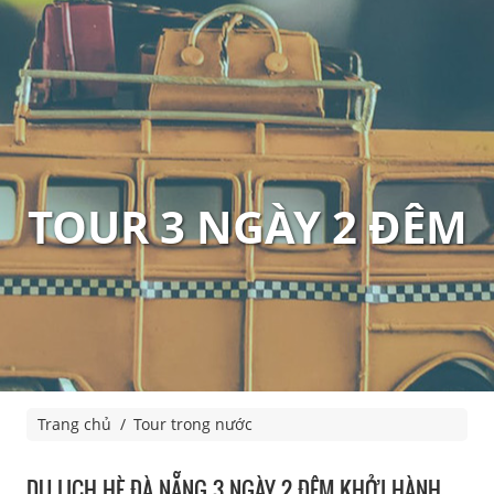
TOUR 3 NGÀY 2 ĐÊM
Trang chủ
Tour trong nước
DU LỊCH HÈ ĐÀ NẴNG 3 NGÀY 2 ĐÊM KHỞI HÀNH