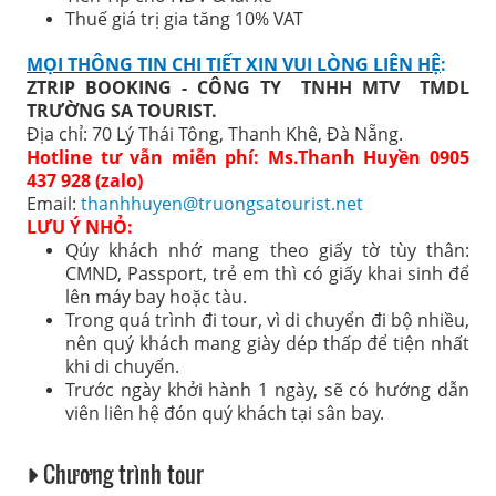
Thuế
giá trị gia tăng 10%
VAT
MỌI THÔNG TIN CHI TIẾT XIN VUI LÒNG LIÊN HỆ
:
ZTRIP BOOKING - CÔNG TY TNHH MTV TMDL
TRƯỜNG SA TOURIST.
Địa chỉ: 70 Lý Thái Tông, Thanh Khê, Đà Nẵng.
Hotline tư vẫn miễn phí: Ms.Thanh Huyền 0905
437 928 (zalo)
Email:
thanhhuyen@truongsatourist.net
LƯU Ý NHỎ:
Qúy khách nhớ mang theo giấy tờ tùy thân:
CMND, Passport, trẻ em thì có giấy khai sinh để
lên máy bay hoặc tàu
.
Trong quá trình đi tour, vì di chuyển đi bộ nhiều,
nên quý khách mang giày dép thấp để tiện nhất
khi di chuyển.
Trước ngày khởi hành 1 ngày, sẽ có hướng dẫn
viên liên hệ đón quý khách tại sân bay.
Chương trình tour