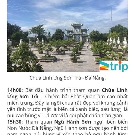
Chùa Linh Ứng Sơn Trà - Đà Nẵng.
14h00:
Bắt đầu hành trình tham quan
Chùa Linh
Ứng Sơn Trà
– Chiêm bái Phật Quan âm cao nhất
miền trung. Đây là ngôi chùa rất đẹp với khung cảnh
yên tĩnh trước mặt là biển cả xanh biếc, sau lưng là
núi cao hùng vĩ – được ví là cõi phật chốn trần gian.
15h30:
Tham quan
Ngũ Hành Sơn
ngự bên biển
Non Nước Đà Nẵng. Ngũ Hành sơn được tạo nên bởi
năm ngọn núi hùng vĩ xếp theo hệ ngũ hành Kim,