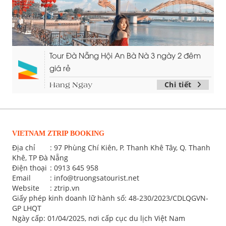
Tour Đà Nẵng Hội An Bà Nà 3 ngày 2 đêm
giá rẻ
Chi tiết
Hang Ngay
VIETNAM ZTRIP BOOKING
Địa chỉ
: 97 Phùng Chí Kiên, P. Thanh Khê Tây, Q. Thanh
Khê, TP Đà Nẵng
Điện thoại
:
0913 645 958
Email
:
info@truongsatourist.net
Website
: ztrip.vn
Giấy phép kinh doanh lữ hành số: 48-230/2023/CDLQGVN-
GP LHQT
Ngày cấp: 01/04/2025, nơi cấp cục du lịch Việt Nam