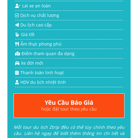
Lái xe an toàn
Dịch vụ chất lượng
Du lịch cao cấp
Giá tốt
Ẩm thực phong phú
Điểm tham quan đa dạng
Xe đời mới
Thanh toán linh hoạt
HDV du lịch nhiệt tình
Yêu Cầu Báo Giá
hoặc đặt tour theo yêu cầu
Mỗi tour du lịch Ztrip đều có thể tùy chỉnh theo yêu
cầu. Liên hệ ngay để biết thêm thông tin chi tiết và