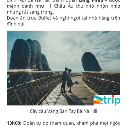
đỉnh Núi Bà Nà Hill, tham quan
Làng Pháp
– được
mệnh danh như 1 Châu Âu thu nhỏ nhộn nhịp
nhưng rất sang trọng.
Đoàn ăn trưa Buffet và nghỉ ngơi tại nhà hàng trên
đỉnh núi.
Cây cầu Vàng Bàn Tay Bà Nà Hill
13h00:
Đoàn tự do tham quan, khám phá mọi ngóc