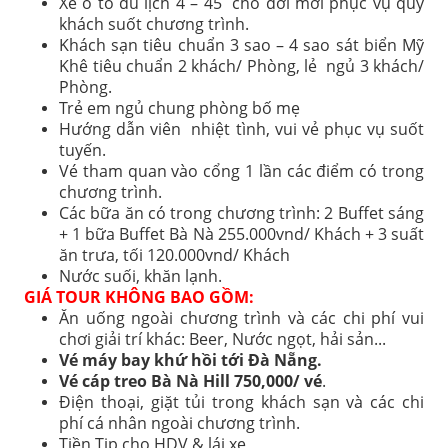
Xe ô tô du lịch
4 – 45 chỗ
đời mới phục vụ quý
khách suốt chương trình.
Khách sạn tiêu chuẩn 3 sao
– 4 sao
sát biển Mỹ
Khê tiêu chuẩn 2 khách/ Phòng, lẻ ngủ 3 khách/
Phòng
.
Trẻ em ngủ chung phòng bố mẹ
Hướng dẫn viên nhiệt tình, vui vẻ phục vụ suốt
tuyến.
Vé tham quan vào cổng 1 lần các điểm có trong
chương trình.
Các bữa ăn có trong chương trình:
2
Buffet sáng
+ 1 bữa Buffet Bà Nà 2
5
5.000vnd/ Khách +
3
suất
ăn trưa, tối 120.000vnd/ Khách
Nước suối
, khăn lạnh
.
GIÁ TOUR KHÔNG BAO GỒM:
Ăn uống ngoài chương trình và các chi phí vui
chơi giải trí khác: Beer, Nước ngọt, hải sản...
Vé máy bay khứ hồi tới Đà Nẵng
.
Vé cáp treo Bà Nà Hill 750,000/ vé
.
Điện thoại, giặt tủi trong khách sạn và các chi
phí cá nhân ngoài chương trình.
Tiền Tip cho HDV & lái xe