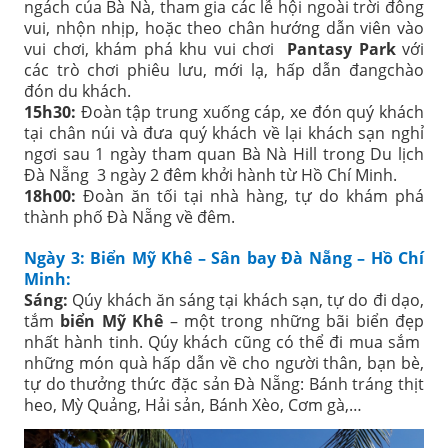
ngách của Bà Nà, tham gia các lễ hội ngoài trời đông
vui, nhộn nhịp, hoặc theo chân hướng dẫn viên vào
vui chơi, khám phá khu vui chơi
Pantasy Park
với
các trò chơi phiêu lưu, mới lạ, hấp dẫn đangchào
đón du khách.
15h30:
Đoàn tập trung xuống cáp, xe đón quý khách
tại chân núi và đưa quý khách về lại khách sạn nghỉ
ngơi sau 1 ngày tham quan Bà Nà Hill trong Du lịch
Đà Nẵng 3 ngày 2 đêm khởi hành từ Hồ Chí Minh.
18h00:
Đoàn ăn tối tại nhà hàng, tự do khám phá
thành phố Đà Nẵng về đêm.
Ngày 3: Biển Mỹ Khê – Sân bay Đà Nẵng – Hồ Chí
Minh:
Sáng:
Qúy khách ăn sáng tại khách sạn, tự do đi dạo,
tắm
biển Mỹ Khê
– một trong những bãi biển đẹp
nhất hành tinh. Qúy khách cũng có thể đi mua sắm
những món quà hấp dẫn về cho người thân, bạn bè,
tự do thưởng thức đặc sản Đà Nẵng: Bánh tráng thịt
heo, Mỳ Quảng, Hải sản, Bánh Xèo, Cơm gà,…