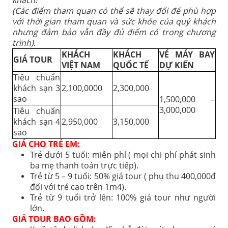
(
Các điểm tham quan
có thể sẽ
thay đổi để phù hợp
với thời gian tham quan và sức khỏe của quý khách
nhưng đảm bảo vẫn đầy đủ điểm
có trong chương
trình).
KHÁCH
KHÁCH
VÉ MÁY BAY
GIÁ TOUR
VIỆT NAM
QUỐC TẾ
DỰ KIẾN
Tiêu chuẩn
khách sạn 3
2,100,0000
2,300,000
sao
1,500,000 –
3,000,000
Tiêu chuẩn
khách sạn 4
2,950,000
3,150,000
sao
GIÁ CHO TRẺ EM:
Trẻ dưới 5 tuổi: miễn phí ( mọi chi phí phát sinh
ba mẹ thanh toán trực tiếp).
Trẻ từ 5 – 9 tuổi: 50% giá tour ( phụ thu 400,000đ
đối với trẻ cao trên 1m4).
Trẻ từ 9 tuổi trở lên: 100% giá tour như người
lớn.
GIÁ TOUR BAO GỒM: