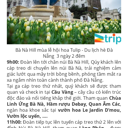
Bà Nà Hill mùa lễ hội hoa Tulip - Du lịch hè Đà
Nẵng 3 ngày 2 đêm
9h00:
Đoàn lên tới chân núi Bà Nà Hill, Qúy khách lên
cáp treo di chuyển lên núi Bà Nà, trải nghiệm cảm
giác lướt qua mây trời bồng bềnh, phóng tầm mắt ra
xa ngắm nhìn toàn cành thành phố Đà Nẵng.
Tại ga cáp treo thứ nhất, quý khách sẽ được tham
quan và check in tại
Cầu Vàng
– cây cầu có kiến trúc
độc đáo và nổi tiếng khắp thế giới. Tham quan
Chùa
Linh Ứng Bà Nà, Hầm rượu Debay, Quan Âm Các
,
ngàn hoa khoe sắc tại
vườn hoa Le Jardin D’mou,
Vườn lộc uyển, ….
11h00:
Đoàn tiếp tục lên tuyến cáp treo thứ 2 lên với