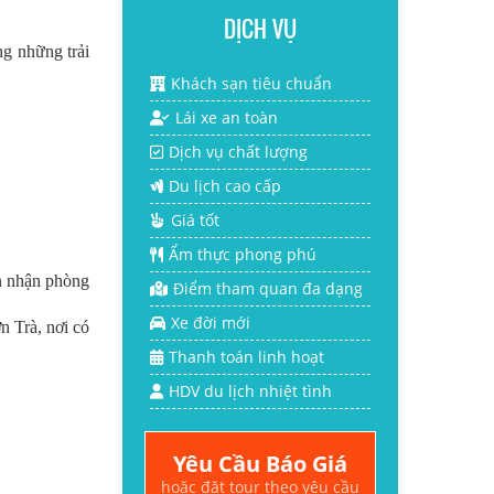
DỊCH VỤ
ng những trải
Khách sạn tiêu chuẩn
Lái xe an toàn
Dịch vụ chất lượng
Du lịch cao cấp
Giá tốt
Ẩm thực phong phú
ạn nhận phòng
Điểm tham quan đa dạng
Xe đời mới
n Trà, nơi có
Thanh toán linh hoạt
HDV du lịch nhiệt tình
Yêu Cầu Báo Giá
hoặc đặt tour theo yêu cầu