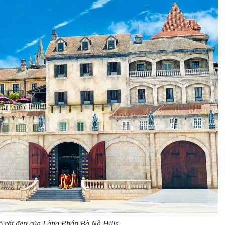
ỏ rất đẹp của Làng Pháp Bà Nà Hills.