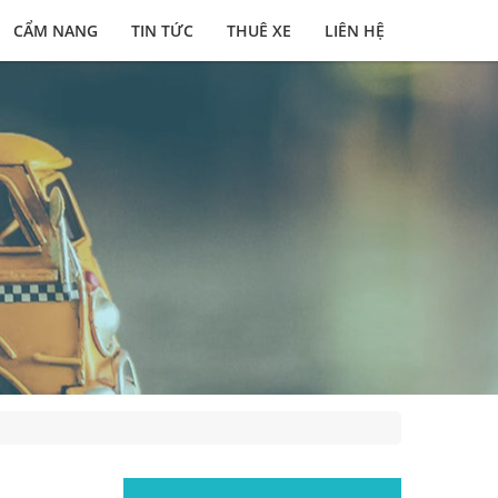
CẨM NANG
TIN TỨC
THUÊ XE
LIÊN HỆ