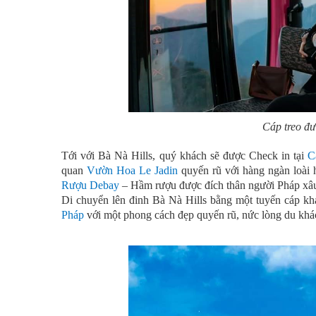
Cáp treo đư
Tới với Bà Nà Hills, quý khách sẽ được Check in tại
C
quan
Vườn Hoa Le Jadin
quyến rũ với hàng ngàn loài
Rượu Debay
– Hầm rượu được đích thân người Pháp xâu
Di chuyển lên đinh Bà Nà Hills bằng một tuyến cáp kh
Pháp
với một phong cách đẹp quyến rũ, nức lòng du kh