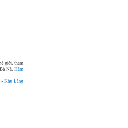
hế giới, tham
 Bà Nà,
Hầm
à -
Khu Làng