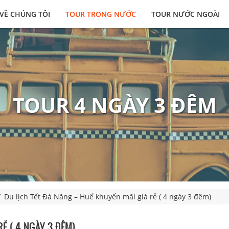
VỀ CHÚNG TÔI
TOUR TRONG NƯỚC
TOUR NƯỚC NGOÀI
TOUR 4 NGÀY 3 ĐÊM
Du lịch Tết Đà Nẵng – Huế khuyến mãi giá rẻ ( 4 ngày 3 đêm)
RẺ ( 4 NGÀY 3 ĐÊM)