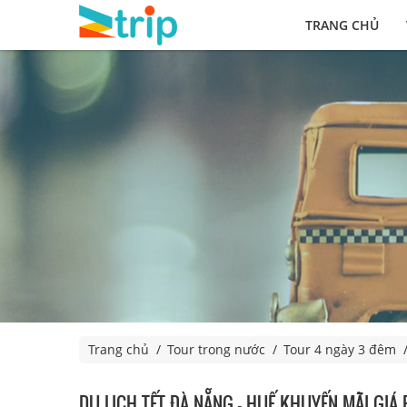
TRANG CHỦ
Trang chủ
Tour trong nước
Tour 4 ngày 3 đêm
DU LỊCH TẾT ĐÀ NẴNG – HUẾ KHUYẾN MÃI GIÁ 