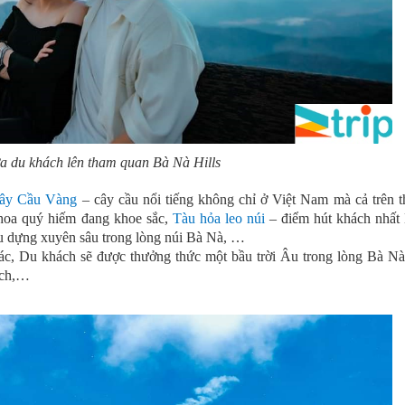
a du khách lên tham quan Bà Nà Hills
ây Cầu Vàng
– cây cầu nổi tiếng không chỉ ở Việt Nam mà cả trên t
 hoa quý hiếm đang khoe sắc,
Tàu hỏa leo núi
– điểm hút khách nhất
 dựng xuyên sâu trong lòng núi Bà Nà, …
ác, Du khách sẽ được thưởng thức một bầu trời Âu trong lòng Bà N
ách,…