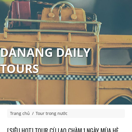
DANANG DAILY
TOURS
Trang chủ
Tour trong nước
[SIÊU HOT] TOUR CÙ LAO CHÀM 1 NGÀY MÙA HÈ