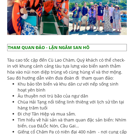
THAM QUAN ĐẢO - LẶN NGẮM SAN HÔ
Tàu cao tốc cập đến Cù Lao Chàm, Quý khách có thể check-
in với khung cảnh cảng tàu tựa lưng vào biển xanh thẳm
hòa vào núi non diệp trùng vô cùng hùng vĩ và thơ mộng.
Sau đó hướng dẫn viên đưa đoàn đi tham quan đảo:
Khu bảo tồn biển và khu dân cư với nếp sống sinh
hoạt yên bình
Âu thuyền nơi trú bão của ngư dân
Chùa Hải Tạng nổi tiếng linh thiêng với lịch sử tồn tại
hàng trăm tuổi
Đi chợ Tân Hiệp và mua sắm.
Tìm hiểu về hải sản và tham quan đặc sản biển: Nhím
biển, cua Đá,Ốc Nón, Cầu Gai…
Giếng cổ Chăm Pa có niên đại 400 năm - nơi cung cấp