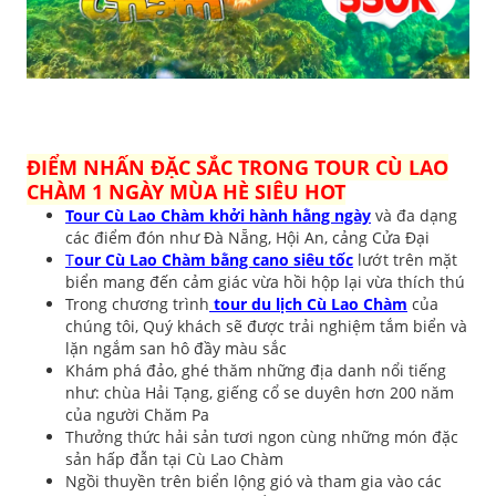
ĐIỂM NHẤN ĐẶC SẮC TRONG TOUR CÙ LAO
CHÀM 1 NGÀY MÙA HÈ SIÊU HOT
Tour Cù Lao Chàm khởi hành hằng ngày
và đa dạng
các điểm đón như Đà Nẵng, Hội An, cảng Cửa Đại
T
our Cù Lao Chàm bằng cano siêu tốc
lướt trên mặt
biển mang đến cảm giác vừa hồi hộp lại vừa thích thú
Trong chương trình
tour du lịch Cù Lao Chàm
của
chúng tôi, Quý khách sẽ được trải nghiệm tắm biển và
lặn ngắm san hô đầy màu sắc
Khám phá đảo, ghé thăm những địa danh nổi tiếng
như: chùa Hải Tạng, giếng cổ se duyên hơn 200 năm
của người Chăm Pa
Thưởng thức hải sản tươi ngon cùng những món đặc
sản hấp đẫn tại Cù Lao Chàm
Ngồi thuyền trên biển lộng gió và tham gia vào các