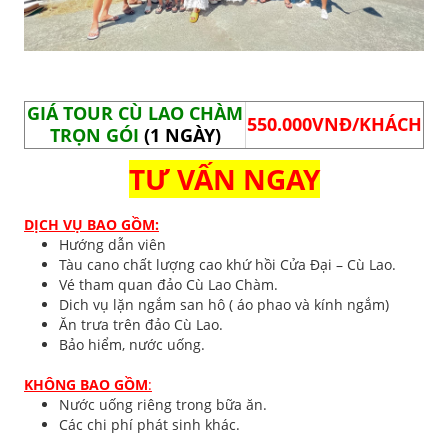
GIÁ TOUR CÙ LAO CHÀM
550.000VNĐ/KHÁCH
TRỌN GÓI
(1 NGÀY)
TƯ VẤN NGAY
DỊCH VỤ BAO GỒM:
Hướng dẫn viên
Tàu cano chất lượng cao khứ hồi Cửa Đại – Cù Lao.
Vé tham quan đảo Cù Lao Chàm.
Dich vụ lặn ngắm san hô ( áo phao và kính ngắm)
Ăn trưa trên đảo Cù Lao.
Bảo hiểm, nước uống.
KHÔNG BAO GỒM
:
Nước uống riêng trong bữa ăn.
Các chi phí phát sinh khác.