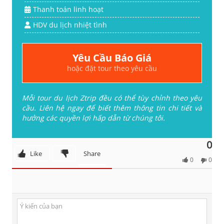
Thanh toán linh hoạt
HDV du lịch nhiệt tình
Yêu Cầu Báo Giá
hoặc đặt tour theo yêu cầu
Mỗi tour du lịch Ztrip đều có thể tùy chỉnh theo yêu
cầu. Liên hệ ngay để biết thêm thông tin chi tiết và
hưởng các quyền lợi hấp dẫn từ chúng tôi.
0
Like
Share
0
0