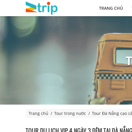
TRANG CHỦ
Trang chủ
Tour trong nước
Tour Đà Nẵng cao c
TOUR DU LỊCH VIP 4 NGÀY 3 ĐÊM TẠI ĐÀ NẴN