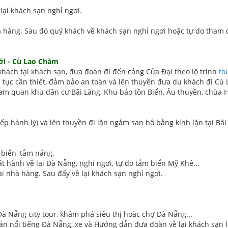
lại khách sạn nghỉ ngơi.
à hàng. Sau đó quý khách về khách sạn nghỉ ngơi hoặc tự do tham
ới - Cù Lao Chàm
́ch tại khách sạn, đưa đoàn đi đến cảng Cửa Đại theo lộ trình
to
tục cần thiết, đảm bảo an toàn và lên thuyền đưa du khách đi Cù
am quan khu dân cư Bãi Làng, Khu bảo tồn Biển, Âu thuyền, chùa H
ếp hành lý) và lên thuyền đi lặn ngắm san hô bằng kính lặn tại Bã
 biển, tắm nắng.
t hành về lại Đà Nẵng, nghỉ ngơi, tự do tắm biển Mỹ Khê...
i nhà hàng. Sau đấy về lại khách sạn nghỉ ngơi.
à Nẵng city tour, khám phá siêu thị hoặc chợ Đà Nẵng...
ản nổi tiếng Đà Nẵng, xe và Hướng dẫn đưa đoàn về lại khách sạn 