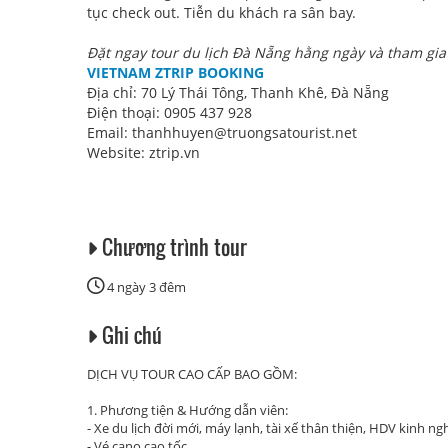
tục check out. Tiễn du khách ra sân bay.
Đặt ngay tour du lịch Đà Nẵng hằng ngày và tham gia 
VIETNAM ZTRIP BOOKING
Địa chỉ: 70 Lý Thái Tông, Thanh Khê, Đà Nẵng
Điện thoại: 0905 437 928
Email: thanhhuyen@truongsatourist.net
Website: ztrip.vn
Chương trình tour
4 ngày 3 đêm
Ghi chú
DỊCH VỤ TOUR CAO CẤP BAO GỒM:
1. Phương tiện & Hướng dẫn viên:
- Xe du lịch đời mới, máy lạnh, tài xế thân thiện, HDV kinh n
- Vé cano cao tốc