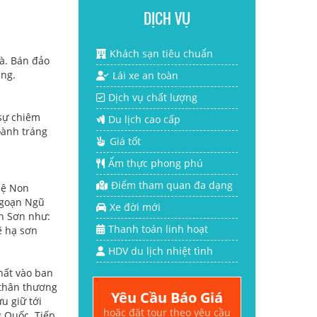
DỊCH VỤ
Khách sạn tiêu chuẩn
rà. Bán đảo
ẵng.
Lái xe an toàn
Dịch vụ chất lượng
sự chiêm
Du lịch cao cấp
oành tráng
Giá tốt
Ẩm thực phong phú
Điểm tham quan đa dạng
hệ Non
ngoạn Ngũ
Xe đời mới
h Sơn như:
Thanh toán linh hoạt
ẽ hạ sơn
HDV du lịch nhiệt tình
hất vào ban
 thân thương
Yêu Cầu Báo Giá
u giữ tới
hoặc đặt tour theo yêu cầu
g Quốc. Tiếp