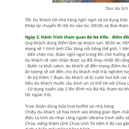
Tour du lịch
Tối: Du khách tới nhà hàng nghỉ ngơi và sử dụng bữa 
Khép lại chuyến đi Hội An vào lúc 20h30, xe đưa đoàn 
Ngày 2: Hành Trình tham quan Bà Nà Hills - điểm đế
Quý khách dùng điểm tâm tại khách sạn. 8h30 xe, HDV 
mang về 1 hình ảnh Cầu Vàng nổi tiếng thế giới, 1 t
- Đến chân núi, đoàn nghỉ ngơi trong khi chờ hướng d
du khách sẽ cảm nhận được sự đổi thay nhiệt độ cộn
- Bước ra khỏi cabin, du khách sẽ đến mang điểm du lị
ấn tượng sẽ với đến cho du khách một trải nghiệm tuy
- Đi bộ thêm 1 đoạn, du khách sẽ bị cuốn hút bởi các
Nếu du khách muốn cầu bình an có thể tới với Chùa L
- Sử dụng tuyến cáp 2 lên đỉnh núi Bà Nà, tham dự kh
tốc ngoài trời.
Trưa: Đoàn dùng bữa trưa buffet tại nhà hàng
Chiều du khách sẽ hòa mình vào không gian đậm chất 
điệu La tinh do nhạc công người Ukraina trình diễn và
Chúa, viếng thăm Lĩnh Chúa Linh Từ nằm ở độ cao gần