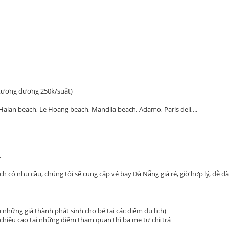
, tương đương 250k/suất)
Haian beach, Le Hoang beach, Mandila beach, Adamo, Paris deli,...
.
 có nhu cầu, chúng tôi sẽ cung cấp vé bay Đà Nẵng giá rẻ, giờ hợp lý, dễ d
 những giá thành phát sinh cho bé tại các điểm du lịch)
o chiều cao tại những điểm tham quan thì ba mẹ tự chi trả