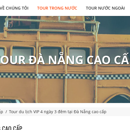
VỀ CHÚNG TÔI
TOUR TRONG NƯỚC
TOUR NƯỚC NGOÀI
TOUR ĐÀ NẴNG CAO CẤ
ấp
Tour du lịch VIP 4 ngày 3 đêm tại Đà Nẵng cao cấp
G CAO CẤP