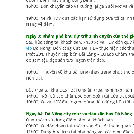
dưới 1 biển mây trắng bồng bềnh.
16h00: Đón chuyến cáp và xuống lại ga Suối Mơ và về 
19h00: Xe và HDV đưa các bạn sử dụng bữa tối tại nh
Nẵng về đêm.
Ngày 3: Khám phá khu dự trữ sinh quyển của thế gi
Sau bữa sáng tại khách sạn, 7h30 xe và HDV đón quý kha
vip
Đà Nẵng. Đến cảng Cửa Đại HDV thực hiện các thủ 
(mất 20'). Thuyền cập bến Bãi Làng – Cù Lao Chàm, th
do sắm tậu đặc sản tươi ngon trên đảo.
10h00 : Thuyền về khu Bãi Ông (thay trang phục thu x
Hòn Dài.
Bữa trưa tại khu DLST Bãi Ông ăn trưa, nghỉ ngơi, tắm
14h00 : Rời Cù Lao Chàm, xe đón đoàn tại Cửa Đại, xuấ
19h00: Xe và HDV đưa người dùng tiêu dùng bữa tối tạ
Ngày 04:
Đà Nẵng city tour
và tiễn sân bay Đà Nẵng
Quý khách sử dụng điểm tâm tại khách sạn.
09h00: Xe đón đoàn tại khách sạn đưa đi tham quan Đ
11h00: Dùng bữa trưa tại nhà hàng với các món đặc s