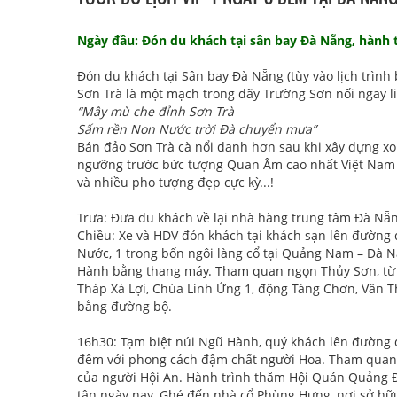
Ngày đầu: Đón du khách tại sân bay Đà Nẵng, hành tr
Đón du khách tại Sân bay Đà Nẵng (tùy vào lịch trìn
Sơn Trà là một mạch trong dãy Trường Sơn nối ngay li
“Mây mù che đỉnh Sơn Trà
Sấm rền Non Nước trời Đà chuyển mưa”
Bán đảo Sơn Trà cà nổi danh hơn sau khi xây dựng x
ngưỡng trước bức tượng Quan Âm cao nhất Việt Nam 
và nhiều pho tượng đẹp cực kỳ...!
Trưa: Đưa du khách về lại nhà hàng trung tâm Đà Nẵ
Chiều: Xe và HDV đón khách tại khách sạn lên đường
Nước, 1 trong bốn ngôi làng cổ tại Quảng Nam – Đà N
Hành bằng thang máy. Tham quan ngọn Thủy Sơn, từ 
Tháp Xá Lợi, Chùa Linh Ứng 1, động Tàng Chơn, Vân 
bằng đường bộ.
16h30: Tạm biệt núi Ngũ Hành, quý khách lên đường đ
đêm với phong cách đậm chất người Hoa. Tham quan c
của người Hội An. Hành trình thăm Hội Quán Quảng Đ
tận ngày nay. Ghé đến nhà cổ Phùng Hưng, nơi sở hữu