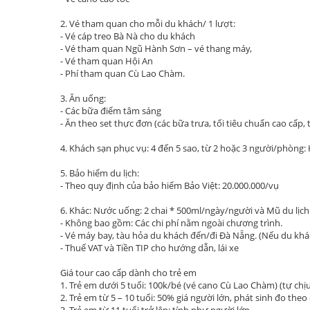
2. Vé tham quan cho mỗi du khách/ 1 lượt:
- Vé cáp treo Bà Nà cho du khách
- Vé tham quan Ngũ Hành Sơn – vé thang máy,
- Vé tham quan Hội An
- Phí tham quan Cù Lao Chàm.
3. Ăn uống:
- Các bữa điểm tâm sáng
- Ăn theo set thực đơn (các bữa trưa, tối tiêu chuẩn cao cấp
4. Khách sạn phục vụ: 4 đến 5 sao, từ 2 hoặc 3 người/phòng: 
5. Bảo hiểm du lịch:
- Theo quy định của bảo hiểm Bảo Việt: 20.000.000/vụ
6. Khác: Nước uống: 2 chai * 500ml/ngày/người và Mũ du lịch
- Không bao gồm: Các chi phí nằm ngoài chương trình.
- Vé máy bay, tàu hỏa du khách đến/đi Đà Nẵng. (Nếu du khách
- Thuế VAT và Tiền TIP cho hướng dẫn, lái xe
Giá tour cao cấp dành cho trẻ em
1. Trẻ em dưới 5 tuổi: 100k/bé (vé cano Cù Lao Chàm) (tự chịu
2. Trẻ em từ 5 – 10 tuổi: 50% giá người lớn, phát sinh đo the