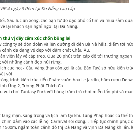
 VIP 4 ngày 3 đêm tại Đà Nẵng cao cấp
tối. Sau lúc ăn xong, các bạn tự do dạo phố cổ tìm và mua sắm quà
về lại khách sạn nghỉ ngơi tại Đà Nẵng.
n thú vị đầy cảm xúc chốn bồng lai
công ty sẽ đón đoàn và lên đường đi đến Bà Nà hills, điểm tới nức
iên cảnh đa dạng vẻ đẹp với đậm chất Châu Âu.
ẫn viên lấy vé cáp treo. Qua 20 phút trên cáp để tới thưởng ngoạn
g với những cảnh đẹp núi rừng.
ch cực hot - Cầu Vàng (hay còn gọi là cầu Bàn Tay) sở hữu kiến trú
ệt vời
 công trình kiến trúc kiểu Pháp: vườn hoa Le Jardin, hầm rượu Deb
inh Ứng 2, Tượng Phật Thích Ca
u vui chơi Fantasy Park với hàng trăm trò chơi miễn tổn phí và má
lãng mạn, sang trọng và lịch lãm tại khu Làng Pháp hoặc có thể t
 chìm đắm vào các lễ hội Carnival sôi động... Tiếp tục chinh phục 
 1500m, ngắm toàn cảnh đô thị Đà Nẵng và vịnh Đà Nẵng khi ẩn, l