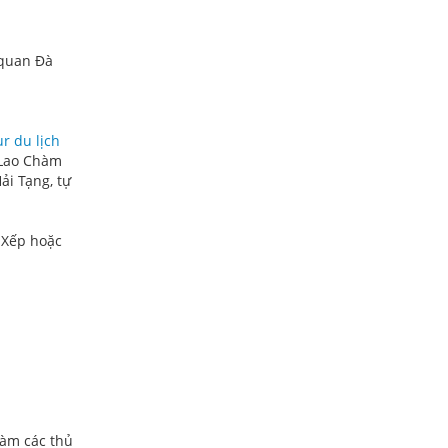
 quan Đà
ur du lịch
 Lao Chàm
ải Tạng, tự
i Xếp hoặc
làm các thủ