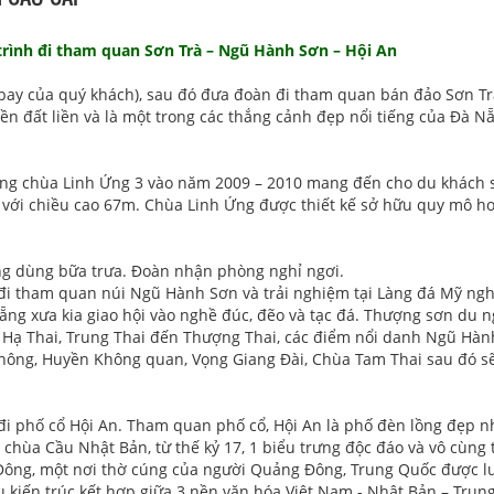
ình đi tham quan Sơn Trà – Ngũ Hành Sơn – Hội An
h bay của quý khách), sau đó đưa đoàn đi tham quan bán đảo Sơn T
ền đất liền và là một trong các thắng cảnh đẹp nổi tiếng của Đà N
ong chùa Linh Ứng 3 vào năm 2009 – 2010 mang đến cho du khách 
với chiều cao 67m. Chùa Linh Ứng được thiết kế sở hữu quy mô h
ng dùng bữa trưa. Đoàn nhận phòng nghỉ ngơi.
 đi tham quan núi Ngũ Hành Sơn và trải nghiệm tại Làng đá Mỹ ng
ẵng xưa kia giao hội vào nghề đúc, đẽo và tạc đá. Thượng sơn du 
Hạ Thai, Trung Thai đến Thượng Thai, các điểm nổi danh Ngũ Hàn
Thông, Huyền Không quan, Vọng Giang Đài, Chùa Tam Thai sau đó s
i phố cổ Hội An. Tham quan phố cổ, Hội An là phố đèn lồng đẹp n
hùa Cầu Nhật Bản, từ thế kỷ 17, 1 biểu trưng độc đáo và vô cùng
ông, một nơi thờ cúng của người Quảng Đông, Trung Quốc được lư
 kiến trúc kết hợp giữa 3 nền văn hóa Việt Nam - Nhật Bản – Trun