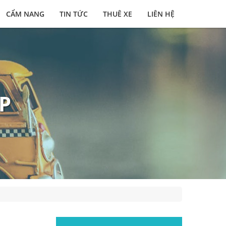
CẨM NANG
TIN TỨC
THUÊ XE
LIÊN HỆ
P