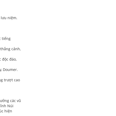
 lưu niệm.
 tiếng
 thắng cảnh,
c độc đáo,
ay, Doumer.
ng trượt cao
hưởng các vũ
đỉnh Núi
úc hiện