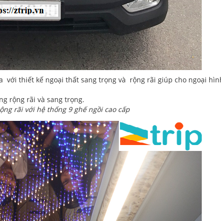
a với thiết kế ngoại thất sang trọng và rộng rãi giúp cho ngoại hìn
ng rộng rãi và sang trọng.
ng rãi với hệ thống 9 ghế ngồi cao cấp