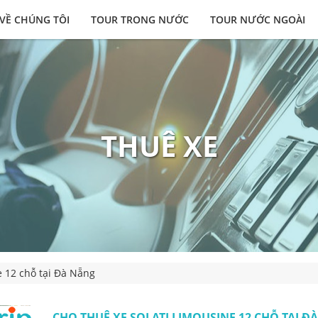
VỀ CHÚNG TÔI
TOUR TRONG NƯỚC
TOUR NƯỚC NGOÀI
THUÊ XE
e 12 chỗ tại Đà Nẵng
CHO THUÊ XE SOLATI LIMOUSINE 12 CHỖ TẠI ĐÀ