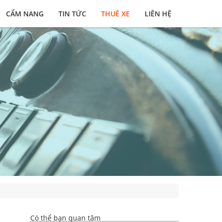
CẨM NANG
TIN TỨC
THUÊ XE
LIÊN HỆ
Có thể bạn quan tâm