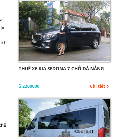
ai
tại
lịch
THUÊ XE KIA SEDONA 7 CHỖ ĐÀ NẴNG
2200000
Chi tiết
chỗ