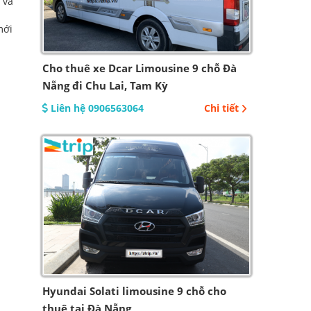
 và
mới
Cho thuê xe Dcar Limousine 9 chỗ Đà
Nẵng đi Chu Lai, Tam Kỳ
Liên hệ 0906563064
Chi tiết
Hyundai Solati limousine 9 chỗ cho
thuê tại Đà Nẵng