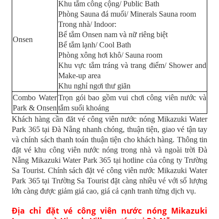
Khu tắm công cộng/ Public Bath
Phòng Sauna đá muối/ Minerals Sauna room
Trong nhà/ Indoor:
Bể tắm Onsen nam và nữ riêng biệt
Onsen
Bể tắm lạnh/ Cool Bath
Phòng xông hơi khô/ Sauna room
Khu vực tắm tráng và trang điểm/ Shower and
Make-up area
Khu nghỉ ngơi thư giãn
Combo Water
Trọn gói bao gồm vui chơi công viên nước và
Park & Onsen
tắm suối khoáng
Khách hàng cần đăt vé công viên nước nóng Mikazuki Water
Park 365 tại Đà Nẵng nhanh chóng, thuận tiện, giao vé tận tay
và chính sách thanh toán thuận tiện cho khách hàng. Thông tin
đặt vé khu công viên nước nóng trong nhà và ngoài trời Đà
Nẵng Mikazuki Water Park 365 tại hotline của công ty Trường
Sa Tourist. Chính sách đặt vé công viên nước Mikazuki Water
Park 365 tại Trường Sa Tourist đặt càng nhiều vé với số lượng
lớn càng được giảm giá cao, giá cả cạnh tranh từng dịch vụ.
Địa chỉ đặt vé công viên nước nóng Mikazuki