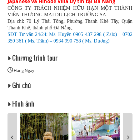
Japanese và Hinode Villa uy tín tại Đà Nẵng
CÔNG TY TRÁCH NHIỆM HỮU HẠN MỘT THÀNH
VIÊN THƯƠNG MẠI DU LỊCH TRƯỜNG SA
Địa chỉ: 70 Lý Thái Tông, Phường Thanh Khê Tây, Quận
Thanh Khê, thành phố Đà Nẵng.
SĐT Tư vấn 24/24: Ms. Huyền 0905 437 298 ( Zalo) – 0702
359 361 ( Ms. Trâm) – 0934 990 758 ( Ms. Dương)
Chương trình tour
Hang Ngay
Ghi chú
Hình ảnh