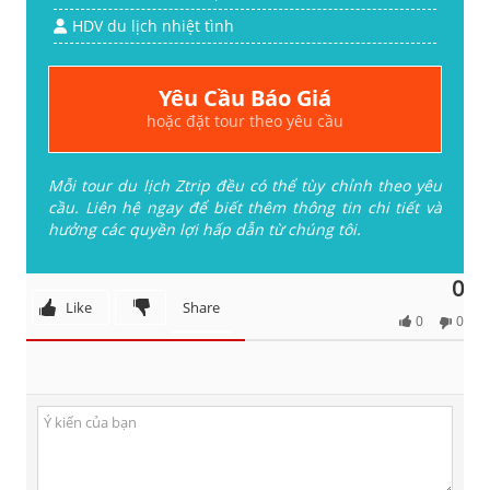
HDV du lịch nhiệt tình
Yêu Cầu Báo Giá
hoặc đặt tour theo yêu cầu
Mỗi tour du lịch Ztrip đều có thể tùy chỉnh theo yêu
cầu. Liên hệ ngay để biết thêm thông tin chi tiết và
hưởng các quyền lợi hấp dẫn từ chúng tôi.
0
Like
Share
0
0