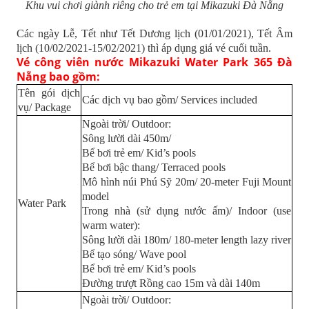
Khu vui chơi giành riêng cho trẻ em tại Mikazuki Đà Nẵng
Các ngày Lễ, Tết như Tết Dương lịch (01/01/2021), Tết Âm
lịch (10/02/2021-15/02/2021) thì áp dụng giá vé cuối tuần.
Vé công viên nước Mikazuki Water Park 365 Đà
Nẵng bao gồm:
Tên gói dịch
Các dịch vụ bao gồm/ Services included
vụ/ Package
Ngoài trời/ Outdoor:
Sông lười dài 450m/
Bể bơi trẻ em/ Kid’s pools
Bể bơi bậc thang/ Terraced pools
Mô hình núi Phú Sỹ 20m/ 20-meter Fuji Mount
model
Water Park
Trong nhà (sử dụng nước ấm)/ Indoor (use
warm water):
Sông lười dài 180m/ 180-meter length lazy river
Bể tạo sóng/ Wave pool
Bể bơi trẻ em/ Kid’s pools
Đường trượt Rồng cao 15m và dài 140m
Ngoài trời/ Outdoor: