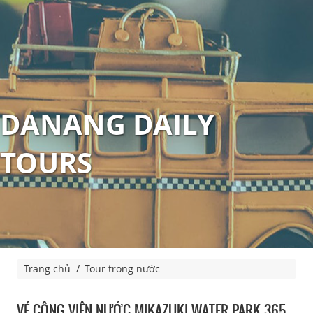
DANANG DAILY
TOURS
Trang chủ
Tour trong nước
VÉ CÔNG VIÊN NƯỚC MIKAZUKI WATER PARK 365