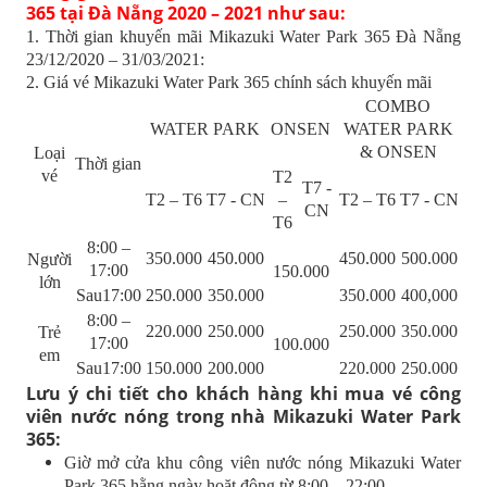
365 tại Đà Nẵng 2020 – 2021 như sau:
1. Thời gian khuyến mãi Mikazuki Water Park 365 Đà Nẵng
23/12/2020 – 31/03/2021:
2. Giá vé Mikazuki Water Park 365 chính sách khuyến mãi
COMBO
WATER PARK
ONSEN
WATER PARK
& ONSEN
Loại
Thời gian
vé
T2
T7 -
T2 – T6
T7 - CN
–
T2 – T6
T7 - CN
CN
T6
8:00 –
350.000
450.000
450.000
500.000
Người
17:00
150.000
lớn
Sau17:00
250.000
350.000
350.000
400,000
8:00 –
220.000
250.000
250.000
350.000
Trẻ
17:00
100.000
em
Sau17:00
150.000
200.000
220.000
250.000
Lưu ý chi tiết cho khách hàng khi mua vé công
viên nước nóng trong nhà Mikazuki Water Park
365:
Giờ mở cửa khu công viên nước nóng Mikazuki Water
Park 365 hằng ngày hoặt động từ 8:00 – 22:00